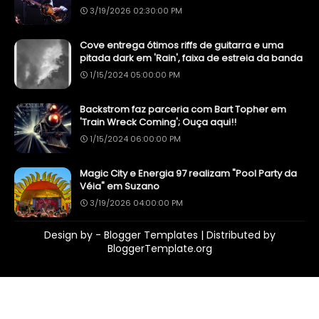
3/19/2026 02:30:00 PM
Cove entrega ótimos riffs de guitarra e uma
pitada dark em 'Rain', faixa de estreia da banda
1/15/2024 05:00:00 PM
Backstrom faz parceria com Bart Topher em
'Train Wreck Coming'; Ouça aqui!!
1/15/2024 06:00:00 PM
Magic City e Energia 97 realizam "Pool Party da
Véia" em Suzano
3/19/2026 04:00:00 PM
Design by -
Blogger Templates
| Distributed by
BloggerTemplate.org