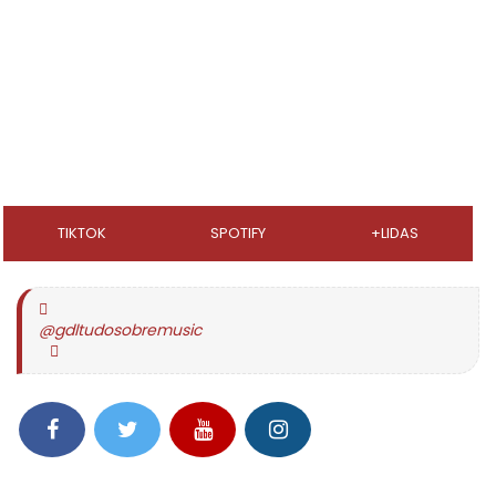
TIKTOK
SPOTIFY
+LIDAS
@gdltudosobremusic