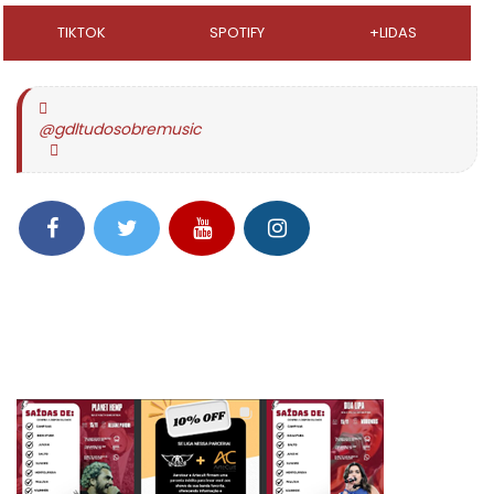
TIKTOK
SPOTIFY
+LIDAS
@gdltudosobremusic