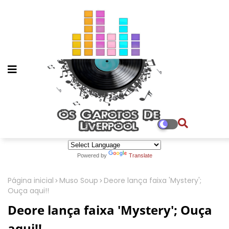
Powered by
Translate
Página inicial
Muso Soup
Deore lança faixa 'Mystery';
Ouça aqui!!
Deore lança faixa 'Mystery'; Ouça
aqui!!