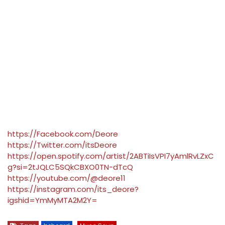
https://Facebook.com/Deore
https://Twitter.com/itsDeore
https://open.spotify.com/artist/2ABTiIsVPI7yAmlRvLZxC
g?si=2tJQLC5SQkCBXO0TN-dTcQ
https://youtube.com/@deore11
https://instagram.com/its_deore?
igshid=YmMyMTA2M2Y=