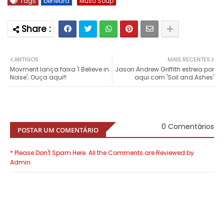
Tags
beheard
Muso Soup
ANTIGOS
MAIS RECENTES
Movment lança faixa 'I Believe in
Jason Andrew Griffith estreia por
Noise'; Ouça aqui!!
aqui com 'Soil and Ashes'
0 Comentários
POSTAR UM COMENTÁRIO
* Please Don't Spam Here. All the Comments are Reviewed by
Admin.