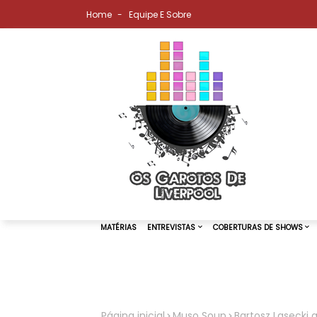
Home
Equipe E Sobre
MATÉRIAS
ENTREVISTAS
COBER
Página inicial
Muso Soup
Bartosz Lasecki 