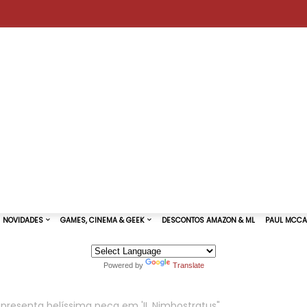
Powered by
Translate
TURAS DE SHOWS
NOVIDADES
GAMES, CINEMA & GEEK
apresenta belíssima peça em 'II. Nimbostratus"