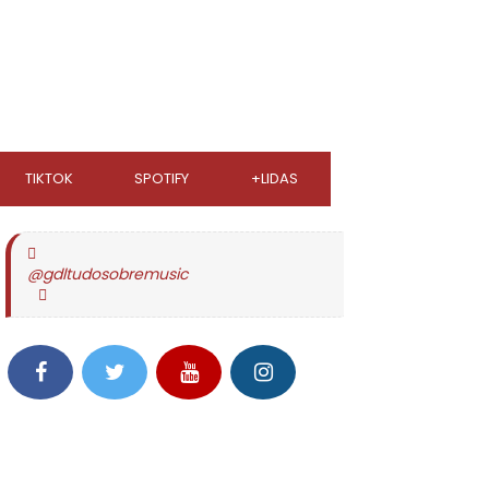
TIKTOK
SPOTIFY
+LIDAS
@gdltudosobremusic