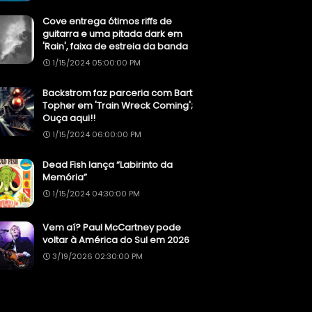
Cove entrega ótimos riffs de
guitarra e uma pitada dark em
'Rain', faixa de estreia da banda
1/15/2024 05:00:00 PM
Backstrom faz parceria com Bart
Topher em 'Train Wreck Coming';
Ouça aqui!!
1/15/2024 06:00:00 PM
Dead Fish lança “Labirinto da
Memória”
1/15/2024 04:30:00 PM
Vem aí? Paul McCartney pode
voltar à América do Sul em 2026
3/19/2026 02:30:00 PM