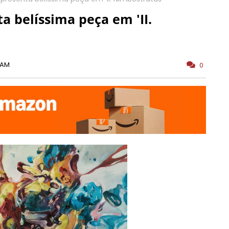
a belíssima peça em 'II.
 AM
0