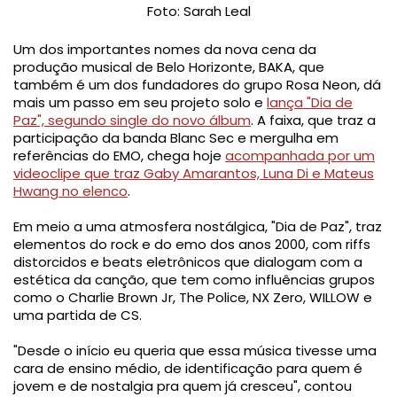
Foto: Sarah Leal
Um dos importantes nomes da nova cena da
produção musical de Belo Horizonte, BAKA, que
também é um dos fundadores do grupo Rosa Neon, dá
mais um passo em seu projeto solo e
lança "Dia de
Paz", segundo single do novo álbum
. A faixa, que traz a
participação da banda Blanc Sec e mergulha em
referências do EMO, chega hoje
acompanhada por um
videoclipe que traz Gaby Amarantos, Luna Di e Mateus
Hwang no elenco
.
Em meio a uma atmosfera nostálgica, "Dia de Paz", traz
elementos do rock e do emo dos anos 2000, com riffs
distorcidos e beats eletrônicos que dialogam com a
estética da canção, que tem como influências grupos
como o Charlie Brown Jr, The Police, NX Zero, WILLOW e
uma partida de CS.
"Desde o início eu queria que essa música tivesse uma
cara de ensino médio, de identificação para quem é
jovem e de nostalgia pra quem já cresceu", contou