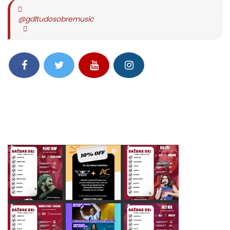
@gdltudosobremusic