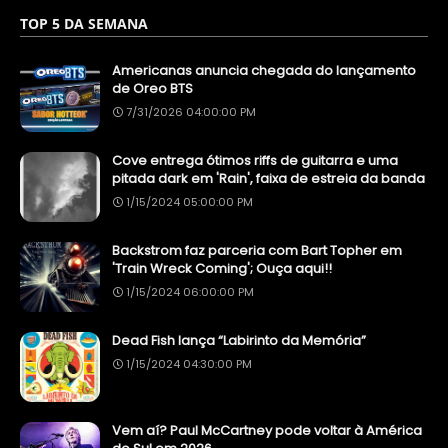
TOP 5 DA SEMANA
Americanas anuncia chegada do lançamento
de Oreo BTS
7/31/2026 04:00:00 PM
Cove entrega ótimos riffs de guitarra e uma
pitada dark em 'Rain', faixa de estreia da banda
1/15/2024 05:00:00 PM
Backstrom faz parceria com Bart Topher em
'Train Wreck Coming'; Ouça aqui!!
1/15/2024 06:00:00 PM
Dead Fish lança “Labirinto da Memória”
1/15/2024 04:30:00 PM
Vem aí? Paul McCartney pode voltar à América