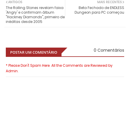
ANTIGOS
MAIS RECENTES
The Rolling Stones revelam faixa
Beta Fechado de ENDLESS
'Angry' e confirmam álbum
Dungeon para PC começou
"Hackney Diamonds", primeiro de
inéditas desde 2005
0 Comentários
POSTAR UM COMENTÁRIO
* Please Don't Spam Here. All the Comments are Reviewed by
Admin.