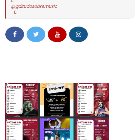
@gdltudosobremusic