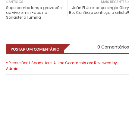
ANTIGOS
MAIS RECENTES
Supercombo lança gravações
Jeán Et Joie lança single 'Glory
ao vivo e mini-doc no
Be'; Confira e conheça a artista!!
Sonastério Ilumina
0 Comentários
POSTAR UM COMENTÁRIO
* Please Don't Spam Here. All the Comments are Reviewed by
Admin.