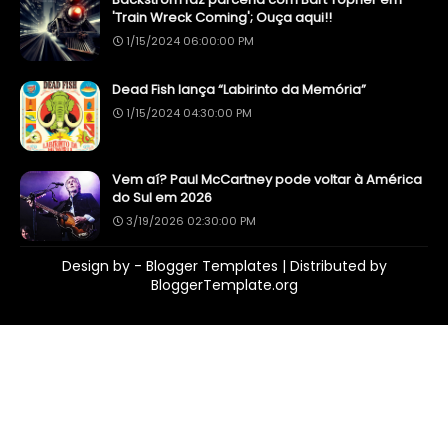
'Train Wreck Coming'; Ouça aqui!!
1/15/2024 06:00:00 PM
Dead Fish lança “Labirinto da Memória”
1/15/2024 04:30:00 PM
Vem aí? Paul McCartney pode voltar à América
do Sul em 2026
3/19/2026 02:30:00 PM
Design by -
Blogger Templates
| Distributed by
BloggerTemplate.org