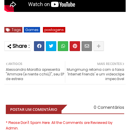
Tags
Games
postagens
ANTIGOS
MAIS RECENTES
Alessandro Marotta apresenta
Mungmung retorna com a faixa
"Ammore (e niente cchiù)", seu EP
'Internet Friends' e um videoclipe
de estreia
impecável
0 Comentários
POSTAR UM COMENTÁRIO
* Please Don't Spam Here. All the Comments are Reviewed by
Admin.