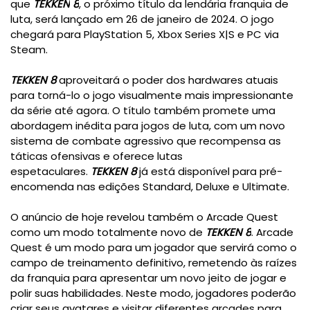
que
TEKKEN
8
, o próximo título da lendária franquia de
luta, será lançado em 26 de janeiro de 2024. O jogo
chegará para PlayStation 5, Xbox Series X|S e PC via
Steam.
TEKKEN 8
aproveitará o poder dos hardwares atuais
para torná-lo o jogo visualmente mais impressionante
da série até agora. O título também promete uma
abordagem inédita para jogos de luta, com um novo
sistema de combate agressivo que recompensa as
táticas ofensivas e oferece lutas
espetaculares.
TEKKEN 8
já está disponível para pré-
encomenda nas edições Standard, Deluxe e Ultimate.
O anúncio de hoje revelou também o Arcade Quest
como um modo totalmente novo de
TEKKEN 8
. Arcade
Quest é um modo para um jogador que servirá como o
campo de treinamento definitivo, remetendo às raízes
da franquia para apresentar um novo jeito de jogar e
polir suas habilidades. Neste modo, jogadores poderão
criar seus avatares e visitar diferentes arcades para