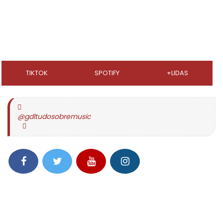
TIKTOK
SPOTIFY
+LIDAS
@gdltudosobremusic