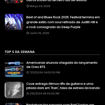
outros shows do terceiro dia de festival
Março 24, 2026
Best of and Blues Rock 2025: Festival termina em
grande estilo com soul refinado de Judith Hill e
o rock consagrado do Deep Purple
Junho 16, 2025
TOP 5 DA SEMANA
Americanas anuncia chegada do lançamento
de Oreo BTS
7/31/2026 04:00:00 PM
Cove entrega ótimos riffs de guitarra e uma
pitada dark em 'Rain', faixa de estreia da banda
1/15/2024 05:00:00 PM
Backstrom faz parceria com Bart Topher em