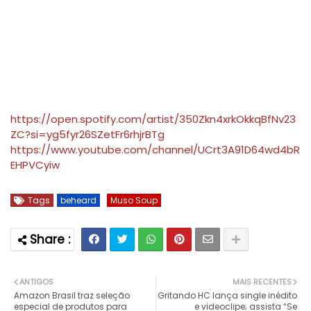
https://open.spotify.com/artist/350Zkn4xrkOkkqBfNv23
ZC?si=yg5fyr26SZetFr6rhjrBTg
https://www.youtube.com/channel/UCrt3A91D64wd4bR
EHPVCyiw
Tags
beheard
Muso Soup
ANTIGOS
MAIS RECENTES
Amazon Brasil traz seleção
Gritando HC lança single inédito
especial de produtos para
e videoclipe; assista “Se