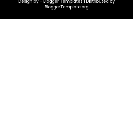
Design by -
Blogger Templates
| Distributed by
BloggerTemplate.org