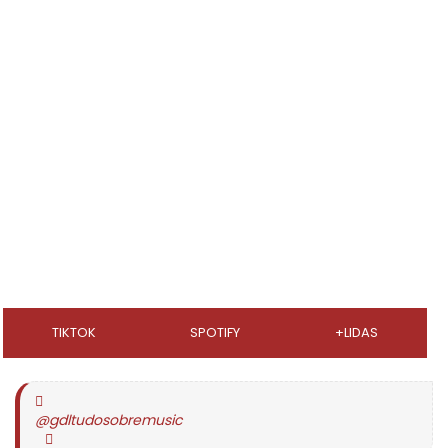
TIKTOK
SPOTIFY
+LIDAS
@gdltudosobremusic