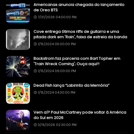
Americanas anuncia chegada do lançamento
de Oreo BTS
7/31/2026 04:00:00 PM
Cove entrega ótimos riffs de guitarra e uma
pitada dark em 'Rain', faixa de estreia da banda
1/15/2024 05:00:00 PM
Backstrom faz parceria com Bart Topher em
'Train Wreck Coming'; Ouça aqui!!
1/15/2024 06:00:00 PM
Dead Fish lança “Labirinto da Memória”
1/15/2024 04:30:00 PM
Vem aí? Paul McCartney pode voltar à América
do Sul em 2026
3/19/2026 02:30:00 PM