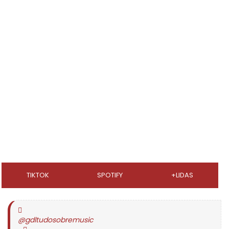
TIKTOK
SPOTIFY
+LIDAS
@gdltudosobremusic