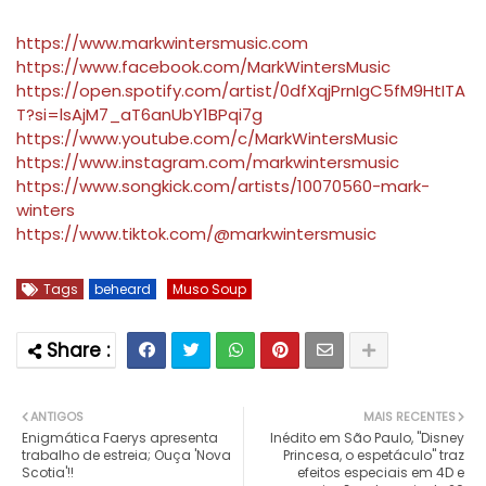
https://www.markwintersmusic.com
https://www.facebook.com/MarkWintersMusic
https://open.spotify.com/artist/0dfXqjPrnIgC5fM9HtITA
T?si=lsAjM7_aT6anUbY1BPqi7g
https://www.youtube.com/c/MarkWintersMusic
https://www.instagram.com/markwintersmusic
https://www.songkick.com/artists/10070560-mark-
winters
https://www.tiktok.com/@markwintersmusic
Tags
beheard
Muso Soup
ANTIGOS
MAIS RECENTES
Enigmática Faerys apresenta
Inédito em São Paulo, "Disney
trabalho de estreia; Ouça 'Nova
Princesa, o espetáculo" traz
Scotia'!!
efeitos especiais em 4D e