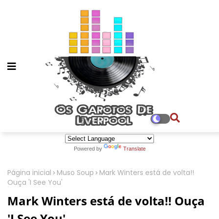
Powered by
Translate
Página inicial
Muso Soup
Mark Winters está de volta!!
Ouça 'I See You'
Mark Winters está de volta!! Ouça
'I See You'