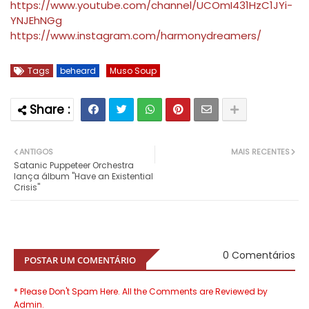
https://www.youtube.com/channel/UCOmI431HzC1JYi-
YNJEhNGg
https://www.instagram.com/harmonydreamers/
Tags
beheard
Muso Soup
ANTIGOS
MAIS RECENTES
Satanic Puppeteer Orchestra
lança álbum "Have an Existential
Crisis"
0 Comentários
POSTAR UM COMENTÁRIO
* Please Don't Spam Here. All the Comments are Reviewed by
Admin.