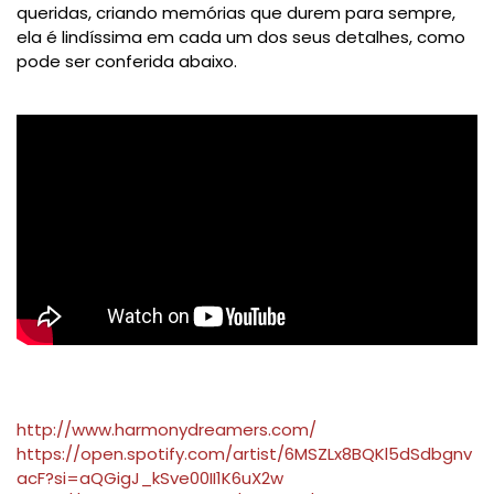
queridas, criando memórias que durem para sempre,
ela é lindíssima em cada um dos seus detalhes, como
pode ser conferida abaixo.
http://www.harmonydreamers.com/
https://open.spotify.com/artist/6MSZLx8BQKl5dSdbgnv
acF?si=aQGigJ_kSve00II1K6uX2w