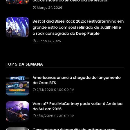
outros shows do terceiro dia de festival
Março 24, 2026
Best of and Blues Rock 2025: Festival termina em
grande estilo com soul refinado de Judith Hill e
o rock consagrado do Deep Purple
Junho 16, 2025
TOP 5 DA SEMANA
Americanas anuncia chegada do lançamento
de Oreo BTS
7/31/2026 04:00:00 PM
Vem aí? Paul McCartney pode voltar à América
do Sul em 2026
3/19/2026 02:30:00 PM
Cove entrega ótimos riffs de guitarra e uma