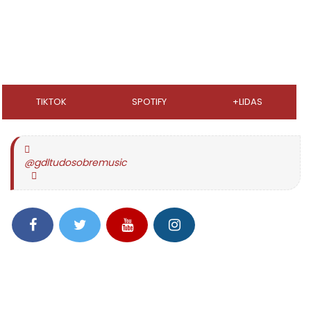
TIKTOK
SPOTIFY
+LIDAS
@gdltudosobremusic