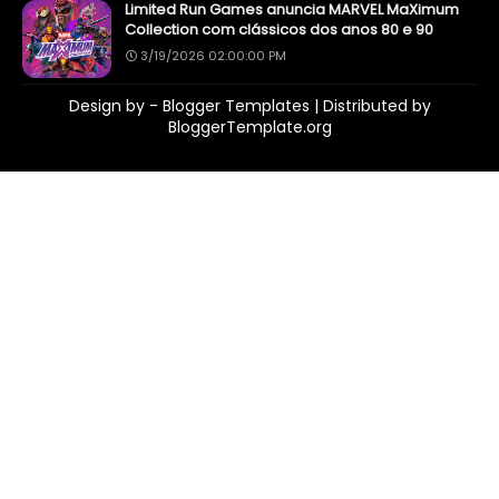
Limited Run Games anuncia MARVEL MaXimum
Collection com clássicos dos anos 80 e 90
3/19/2026 02:00:00 PM
Design by -
Blogger Templates
| Distributed by
BloggerTemplate.org