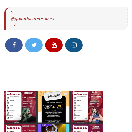
@gdltudosobremusic