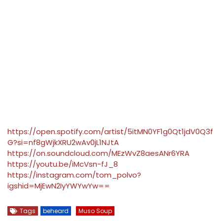
https://open.spotify.com/artist/5itMN0YF1g0Qt1jdV0Q3f
G?si=nf8gWjkXRU2wAv0jL1NJtA
https://on.soundcloud.com/MEzWvZ8aesANr6YRA
https://youtu.be/iMcVsn-fJ_8
https://instagram.com/tom_polvo?
igshid=MjEwN2IyYWYwYw==
Tags
beheard
Muso Soup