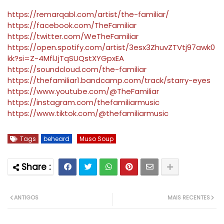
https://remarqabl.com/artist/the-familiar/
https://facebook.com/TheFamiliar
https://twitter.com/WeTheFamiliar
https://open.spotify.com/artist/3esx3ZhuvZTVtj97awk0
kk?si=Z-4MflJjTqSUQstXYGpxEA
https://soundcloud.com/the-familiar
https://thefamiliar1.bandcamp.com/track/starry-eyes
https://www.youtube.com/@TheFamiliar
https://instagram.com/thefamiliarmusic
https://www.tiktok.com/@thefamiliarmusic
Tags
beheard
Muso Soup
ANTIGOS
MAIS RECENTES