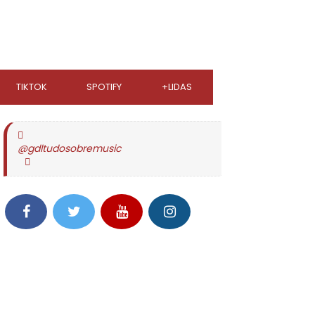
TIKTOK
SPOTIFY
+LIDAS
@gdltudosobremusic