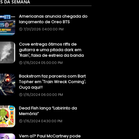
 5 DA SEMANA
Americanas anuncia chegada do
lançamento de Oreo BTS
7/31/2026 04:00:00 PM
Cove entrega ótimos riffs de
guitarra e uma pitada dark em
'Rain', faixa de estreia da banda
1/15/2024 05:00:00 PM
Backstrom faz parceria com Bart
Topher em 'Train Wreck Coming';
Ouça aqui!!
1/15/2024 06:00:00 PM
Dead Fish lança “Labirinto da
Memória”
1/15/2024 04:30:00 PM
Vem aí? Paul McCartney pode