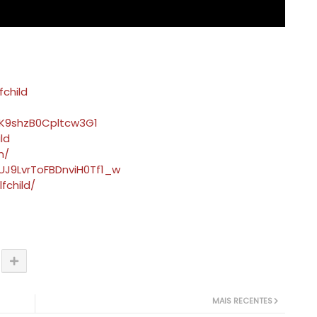
child
RK9shzB0Cpltcw3G1
ld
m/
UJ9LvrToFBDnviH0Tf1_w
fchild/
MAIS RECENTES