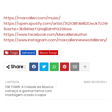
https://marcallen.com/music/
https://open.spotify.com/artist/3Q1OBFAM62OwJk7LOW
6oIz?si=3b9rKMzTQHaj6dmPGZGbxw
https://www.facebook.com/MarcAllenAuthor
https://www.instagram.com/marcallennewworldlibrary/
Tags
beheard
Muso Soup
ANTIGOS
MAIS RECENTES
THE TOWN: A Cidade da Música
começa a ganhar forma com
montagem a todo o vapor