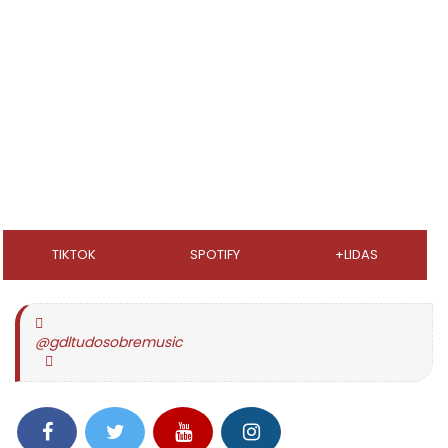
TIKTOK
SPOTIFY
+LIDAS
@gdltudosobremusic