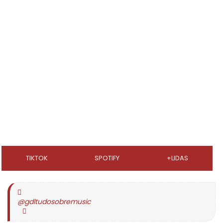
TIKTOK
SPOTIFY
+LIDAS
@gdltudosobremusic