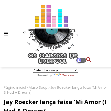
Powered by
Translate
Página inicial
Muso Soup
Jay Roecker lança faixa 'Mi Amor
(I Had A Dream)'
Jay Roecker lança faixa 'Mi Amor (I
Had A Dream)'