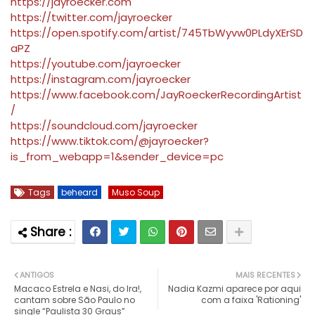
https://jayroecker.com
https://twitter.com/jayroecker
https://open.spotify.com/artist/745TbWyvw0PLdyXErSD
aPZ
https://youtube.com/jayroecker
https://instagram.com/jayroecker
https://www.facebook.com/JayRoeckerRecordingArtist
/
https://soundcloud.com/jayroecker
https://www.tiktok.com/@jayroecker?
is_from_webapp=1&sender_device=pc
Tags
beheard
Muso Soup
ANTIGOS
MAIS RECENTES
Macaco Estrela e Nasi, do Ira!,
Nadia Kazmi aparece por aqui
cantam sobre São Paulo no
com a faixa 'Rationing'
single “Paulista 30 Graus”