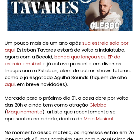
Um pouco mais de um ano após
sua estreia solo por
aqui
, Esteban Tavares estará de volta a Indaiatuba,
agora com a Becold,
banda que lançou seu EP de
estreia em Abril
e já esteve presente em diversos
lineups com o Esteban, além de outros shows futuros,
como o já esgotado Agulha Sounds (fiquem de olho
aqui
, em breve novidades).
Marcado para o próximo dia 01, a casa abre por volta
das 20h e ainda tem como atração
Glebbo
(
Maquinamente
), artista que recentemente se
apresentou na cidade, dentro do
Maio Musical
.
No momento dessa matéria, os ingressos estão em 2o
lote por R$ 40, mas também tem com o acréscimo de