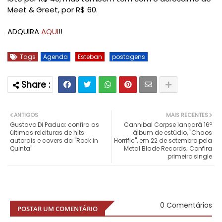
Meet & Greet, por R$ 60.
ADQUIRA
AQUI
!!
Tags
Agenda
Esteban
postagens
ANTIGOS
MAIS RECENTES
Gustavo Di Padua: confira as
Cannibal Corpse lançará 16º
últimas releituras de hits
álbum de estúdio, "Chaos
autorais e covers da "Rock in
Horrific", em 22 de setembro pela
Quinta"
Metal Blade Records; Confira
primeiro single
0 Comentários
POSTAR UM COMENTÁRIO