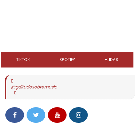
TIKTOK
SPOTIFY
+LIDAS
@gdltudosobremusic