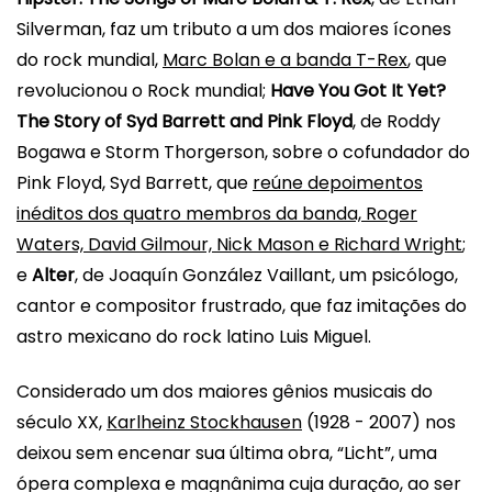
Silverman, faz um tributo a um dos maiores ícones
do rock mundial,
Marc Bolan e a banda T-Rex
, que
revolucionou o Rock mundial;
Have You Got It Yet?
The Story of Syd Barrett and Pink Floyd
, de Roddy
Bogawa e Storm Thorgerson, sobre o cofundador do
Pink Floyd, Syd Barrett, que
reúne depoimentos
inéditos dos quatro membros da banda, Roger
Waters, David Gilmour, Nick Mason e Richard Wright
;
e
Alter
, de Joaquín González Vaillant, um psicólogo,
cantor e compositor frustrado, que faz imitações do
astro mexicano do rock latino Luis Miguel.
Considerado um dos maiores gênios musicais do
século XX,
Karlheinz Stockhausen
(1928 - 2007) nos
deixou sem encenar sua última obra, “Licht”, uma
ópera complexa e magnânima cuja duração, ao ser