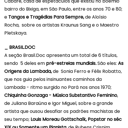
Cabaré, casa de espetáculos que existiu no boêmio
bairro do Bixiga, em São Paulo, entre os anos 70 e 80;
e
Tangos e Tragédias Para Sempre,
de Aloísio
Rocha, sobre os artistas Kraunus Sang e o Maestro
Pletskaya.
_
BRASIL
.DOC
A seção
Brasil
.Doc apresenta um total de 6 títulos,
sendo 5 deles em
pré-estreias mundiais
.
São eles:
As
Origens da Lambada,
de
Sonia Ferro e Félix Robatto,
que nos guia pelos insinuantes caminhos da
Lambada - ritmo surgido no Pará nos anos 1970;
Chiquinha Gonzaga - Música Substantivo Feminino
,
de
Juliana Baraúna e Igor Miguel,
sobre a grande
artista que ousou desafiar os padrões machistas de
seu tempo;
Louis Moreau Gottschalk, Popstar no séc
XIX ou Somente um Pianista,
de Rubens Crispim