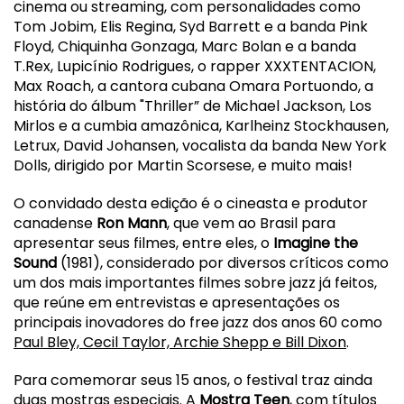
cinema ou streaming, com personalidades como
Tom Jobim, Elis Regina, Syd Barrett e a banda Pink
Floyd, Chiquinha Gonzaga, Marc Bolan e a banda
T.Rex, Lupicínio Rodrigues, o rapper XXXTENTACION,
Max Roach, a cantora cubana Omara Portuondo, a
história do álbum "Thriller” de Michael Jackson, Los
Mirlos e a cumbia amazônica, Karlheinz Stockhausen,
Letrux, David Johansen, vocalista da banda New York
Dolls, dirigido por Martin Scorsese, e muito mais!
O convidado desta edição é o cineasta e produtor
canadense
Ron Mann
, que vem ao
Brasil
para
apresentar seus filmes, entre eles, o
Imagine the
Sound
(1981), considerado por diversos críticos como
um dos mais importantes filmes sobre jazz já feitos,
que reúne em entrevistas e apresentações os
principais inovadores do free jazz dos anos 60 como
Paul Bley, Cecil Taylor, Archie Shepp e Bill Dixon
.
Para comemorar seus 15 anos, o festival traz ainda
duas mostras especiais. A
Mostra Teen
, com títulos