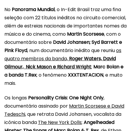
No
Panorama Mundial
, o
In-Edit
Brasil
traz uma fina
seleção com 22 títulos inéditos no circuito comercial,
além de estreias nacionais de importantes nomes da
música e do cinema, como
Martin Scorsese
, com o
documentário sobre
David Johansen; Syd Barrett e
Pink Floyd
, num documentário inédito que reuniu
os
quatro membros da banda,
Roger Waters, David
Gilmour, Nick Mason e Richard Wright
;
Marc Bolan e
a banda T.Rex
; o fenômeno
XXXTENTACION
, e muito
mais.
Os longas
Personality Crisis: One Night Only
,
documentário assinado por
Martin Scorsese e David
Tedeschi
, que retrata David Johansen, vocalista da
icônica banda
The New York Dolls
;
Angelheaded
Hipster: The Songs of Marc Bolan & T. Rex
, de Ethan