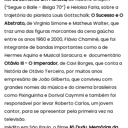
(“Segue o Baile - Bixiga 70”) e Heloisa Faria, sobre a
trajetória do pianista Louis Gottschalk;
O Sucesso e O
Abstrato,
de
Virginia Simone e Matheus Walter, que
traz uma das figuras marcantes da cena gaúcha
entre os anos 1960 e 2000, Flávio Chaminé, que foi
integrante de bandas importantes como a de
Hermes Aquino e Musical Saracura; e documentário
Otávio III - O Imperador
, de Cavi Borges, que conta a
história de Otávio Terceiro, por muitos anos
empresário de João Gilberto, que conviveu com
grandes nomes da música e do cinema
brasil
eiros
como Pixinguinha e Dorival Caymmi e também foi
responsável por levar Roberto Carlos, um jovem
cantor, para se apresentar pela primeira vez na
televisão.
Inédito em São Paulo, o filme
Ijó Dudu, Memórias da