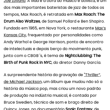
Joe Lovano
. A vida e a obra do músico e ativista, e um
dos mais importantes bateristas de jazz de todos os
tempos, Max Roach, é retratada em
Max Roach: The
Drum Also Waltzes
, de Samuel Pollard e Ben Shapiro.
Fundado em 1965, em Nova York, o restaurante
Max’s
Kansas City
, frequentado por personalidades como
Andy Warhol e George Harrison, ponto de encontro
de intelectuais e depois berço do movimento punk,
junto com o CBGB 's, é tema de
Nightclubbing: The
Birth of Punk Rock in NYC
, do diretor Danny García.
A surpreendente história da gravação de
"Thriller”,
de Michael Jackson,
um álbum que mudou não só a
história da música pop, mas criou um novo padrão
de produção na indústria musical, é contada por
Bruce Swedien, técnico de som e braço direito de
Quincy Jones, no documentário
Sonic Fantasy
, de