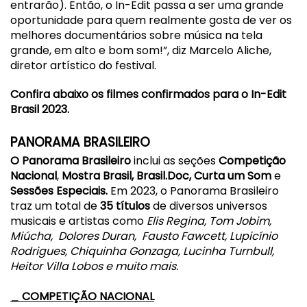
entrarão). Então, o
In-Edit
passa a ser uma grande
oportunidade para quem realmente gosta de ver os
melhores documentários sobre música na tela
grande, em alto e bom som!”, diz Marcelo Aliche,
diretor artístico do festival.
Confira abaixo os filmes confirmados para o
In-Edit
Brasil
2023.
PANORAMA
BRASIL
EIRO
O Panorama
Brasil
eiro
inclui as seções
Competição
Nacional
,
Mostra
Brasil
,
Brasil
.Doc, Curta um Som
e
Sessões Especiais.
Em 2023, o Panorama
Brasil
eiro
traz um total de
35 títulos
de diversos universos
musicais e artistas como
Elis Regina, Tom Jobim,
Miúcha, Dolores Duran, Fausto Fawcett, Lupicínio
Rodrigues, Chiquinha Gonzaga, Lucinha Turnbull,
Heitor Villa Lobos e muito mais.
_
COMPETIÇÃO NACIONAL