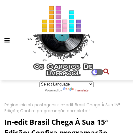
Powered by
Translate
Página inicial
postagens
In-edit Brasil Chega À Sua 15ª
Edição; Confira programação completa!!
In-edit Brasil Chega À Sua 15ª
Edição; Confira programação