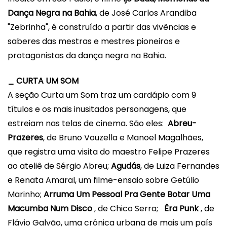
Dança Negra na Bahia
, de
José Carlos Arandiba
"Zebrinha",
é construído a partir das vivências e
saberes das mestras e mestres pioneiros e
protagonistas da dança negra na Bahia.
_ CURTA UM SOM
A seção Curta um Som traz um cardápio com 9
títulos e os mais inusitados personagens, que
estreiam nas telas de cinema. São eles:
Abreu-
Prazeres
, de Bruno Vouzella e Manoel Magalhães,
que registra uma visita do maestro Felipe Prazeres
ao ateliê de Sérgio Abreu;
Agudás
, de Luiza Fernandes
e Renata Amaral, um filme-ensaio sobre Getúlio
Marinho;
Arruma Um Pessoal Pra Gente Botar Uma
Macumba Num Disco
, de
Chico Serra;
Êra Punk
, de
Flávio Galvão, uma crônica urbana de mais um país