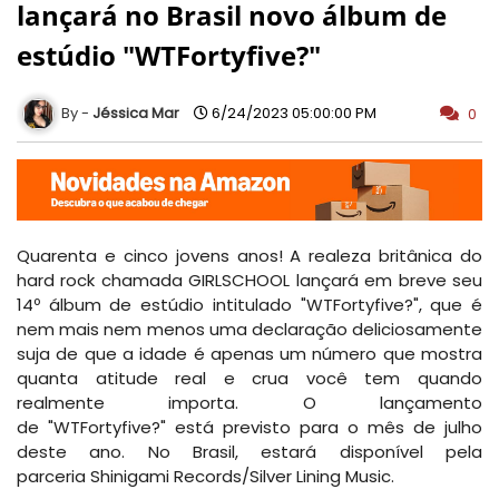
lançará no Brasil novo álbum de
estúdio "WTFortyfive?"
Jéssica Mar
6/24/2023 05:00:00 PM
0
Quarenta e cinco jovens anos! A realeza britânica do
hard rock chamada
GIRLSCHOOL
lançará em breve seu
14º álbum de estúdio intitulado
"WTFortyfive?"
, que é
nem mais nem menos uma declaração deliciosamente
suja de que a idade é apenas um número que mostra
quanta atitude real e crua você tem quando
realmente importa. O lançamento
de
"WTFortyfive?"
está previsto para o mês de julho
deste ano. No Brasil, estará disponível pela
parceria
Shinigami Records/Silver Lining Music
.