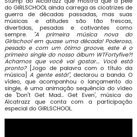
Stump
do
Alcatrazz
que mostra que a pele
do
GIRLSCHOOL
ainda carrega as cicatrizes de
guerra de décadas passadas, mas suas
músicas e atitudes são tão frescas,
divertidas, pesadas e cativantes como
sempre.
"A primeira música nova do
Girlschool em quase uma década! Poderoso,
pesado e com um ótimo groove, este é o
primeiro single do nosso álbum WTFortyfive?!
Achamos que você vai gostar... Você está
pronto?
[Jogo de palavra com o título da
música]
A gente está!"
, declarou a banda. O
vídeo, que acompanhou o lançamento do
single, é uma animação sequência do vídeo
de 'Don't Get Mad... Get Even', música do
Alcatrazz que conta com a participação
especial do
GIRLSCHOOL
.