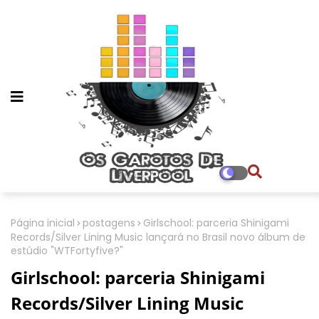
Página inicial
postagens
Girlschool: parceria Shinigami
Records/Silver Lining Music lançará no Brasil novo álbum de
estúdio "WTFortyfive?"
Girlschool: parceria Shinigami
Records/Silver Lining Music