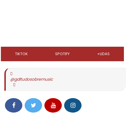
TIKTOK
SPOTIFY
+LIDAS
@gdltudosobremusic