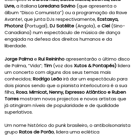
Livre
,
a italiana
Loredana Savino
(que apresenta o
álbum “Disco Comunista”) ou a programação da Rave
Avante!, que junta DJs respectivamente,
Ecstasya,
Photonz (
Portugal),
DJ Satélite
(Angola), e
Ciel
(Sino-
Canadiana) num espectáculo de música de dança
engajada na defesa dos direitos humanos e da
liberdade.
Jorge Palma
e
Rui Reininho
apresentarão o último disco
de Palma, “Vida”;
Tim
(voz dos
Xutos & Pontapés)
lidera
um concerto com alguns dos seus temas mais
conhecidos;
Rodrigo Leão
irá dar um espectáculo para
dois pianos sendo que a pianista interlocutora é a sua
filha,
Rosa.
Mimicat, Nenny, Expresso Atlântico
e
Ruben
Torres
mostram novos projectos e novos artistas que
já atingiram níveis de popularidade e de qualidade
superlativos.
Um nome histórico do punk brasileiro, o antibolsonarista
grupo
Ratos de Porão
, lidera uma eclética