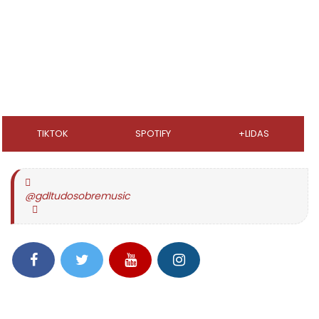
TIKTOK
SPOTIFY
+LIDAS
@gdltudosobremusic