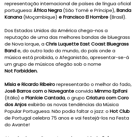
representação internacional de países de língua oficial
portuguesa:
África Negra
(São Tomé e Príncipe),
Banda
Kanana
(Moçambique)
e
Francisco El Hombre
(Brasil).
Dos Estados Unidos da América chega-nos a
reputação de uma das melhores bandas de bluegrass
de Nova Iorque, a
Chris Luquette East Coast Bluegrass
Band
e, do outro lado do mundo, do país onde a
música está proibida, o Afeganistão, apresentar-se-á
um grupo de músicos afegão sob o nome
Not
Forbidden.
Mísia
e
Ricardo Ribeiro
representarão o melhor do fado,
José Barros
com o
Navegante
convida
Mimmo Epifani
(Itália) e
Planície Cantada
, o grupo
Criatura
com
Coro
dos Anjos
exibirão as novas tendências da Música
Popular Portuguesa. Não podia faltar o jazz: o
Hot Club
de Portugal celebra 75 anos e vai festejá-los na Festa
do Avante!