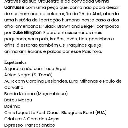
Através da sua Orquestra e da convidada
Selma
Uamusse
com uma peça que, como não podia deixar
de ser, num ano de celebração do 25 de Abril, aborda
uma história de libertação humana, neste caso a dos
afro-americanos: “Black, Brown and Beige”, composta
por
Duke Ellington
. E para entusiasmar os mais
pequenos, seus pais, irmãos, avós, tios, padrinhos e
afins lá estarão também Os Traquinas que já
animaram écrans e palcos por esse País fora.
Espetáculos
A garota não com Luca Argel
África Negra (S. Tomé)
AGIR com Carolina Deslandes, Lura, Milhanas e Paulo de
Carvalho
Banda Kakana (Moçambique)
Bateu Matou
Boémia
Chris Luquette East Coast Bluegrass Band (EUA)
Criatura & Coro dos Anjos
Expresso Transatlântico