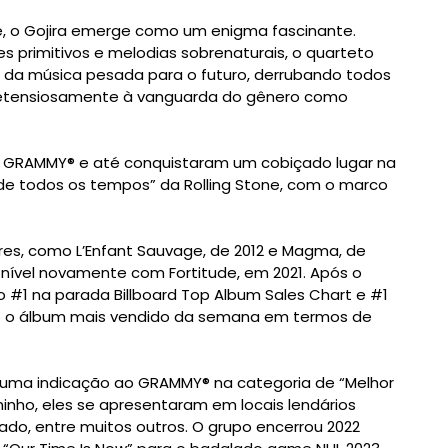
de, o Gojira emerge como um enigma fascinante.
ves primitivos e melodias sobrenaturais, o quarteto
ão da música pesada para o futuro, derrubando todos
spretensiosamente à vanguarda do gênero como
o GRAMMY® e até conquistaram um cobiçado lugar na
 de todos os tempos” da Rolling Stone, com o marco
res, como L’Enfant Sauvage, de 2012 e Magma, de
 nível novamente com Fortitude, em 2021. Após o
 #1 na parada Billboard Top Album Sales Chart e #1
mo o álbum mais vendido da semana em termos de
ma indicação ao GRAMMY® na categoria de “Melhor
inho, eles se apresentaram em locais lendários
do, entre muitos outros. O grupo encerrou 2022