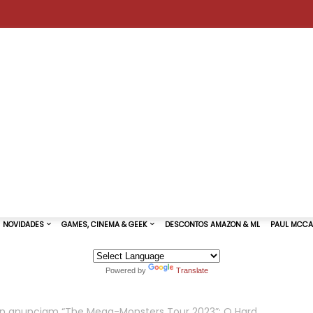
Powered by
Translate
TURAS DE SHOWS
NOVIDADES
GAMES, CINEMA & GEEK
on anunciam “The Mega-Monsters Tour 2023”: O Hard