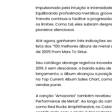
Impulsionado pela intuição e intensida
Equilibrando proficiência metálica, groo
francês continua a facilitar a progress
os limites. Como tal, eles subiram de
pioneiros silenciosos.
Até agora, ganharam três indicações a
lista dos “100 melhores álbuns de metal
de 2005 From Mars To Sirius.
Seu catálogo abrange registros inovado
2016. E sem descansar, a banda subiu de
lançamento, o álbum alcançou a posição
na Top Current Album Sales Chart, co
vendas puras.
A canção “Amazonia” também recebeu u
Performance de Metal”. Ao longo do cam
como Red Rocks Amphitheatre, no Colora