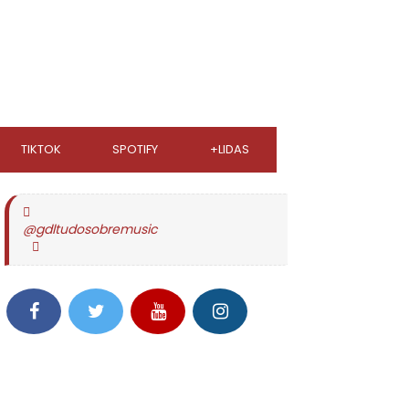
TIKTOK
SPOTIFY
+LIDAS
@gdltudosobremusic