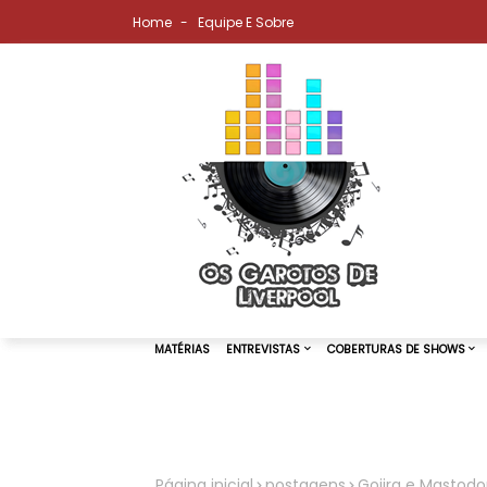
Home
Equipe E Sobre
MATÉRIAS
ENTREVISTAS
COBER
Página inicial
postagens
Gojira e Mastod