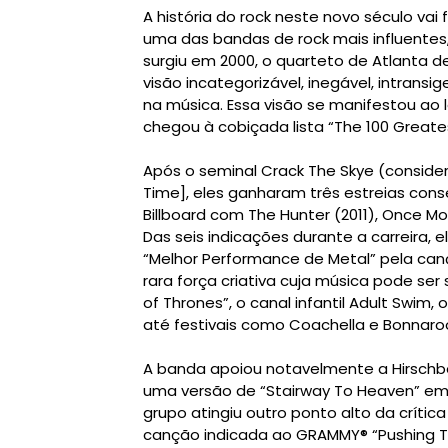
A história do rock neste novo século vai
uma das bandas de rock mais influentes,
surgiu em 2000, o quarteto de Atlanta 
visão incategorizável, inegável, intransi
na música. Essa visão se manifestou ao
chegou à cobiçada lista “The 100 Greates
Após o seminal Crack The Skye (conside
Time], eles ganharam três estreias cons
Billboard com The Hunter (2011), Once Mo
Das seis indicações durante a carreira
“Melhor Performance de Metal” pela canç
rara força criativa cuja música pode se
of Thrones”, o canal infantil Adult Swim,
até festivais como Coachella e Bonnaro
A banda apoiou notavelmente a Hirschb
uma versão de “Stairway To Heaven” e
grupo atingiu outro ponto alto da crític
canção indicada ao GRAMMY® “Pushing Th