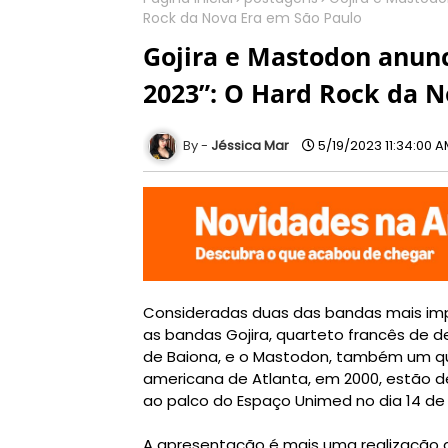
Rock da Nova Era em São Paulo
Gojira e Mastodon anun
2023”: O Hard Rock da N
Jéssica Mar
5/19/2023 11:34:00 
Consideradas duas das bandas mais im
as bandas Gojira, quarteto francês de 
de Baiona, e o Mastodon, também um q
americana de Atlanta, em 2000, estão d
ao palco do Espaço Unimed no dia 14 de
A apresentação é mais uma realização d