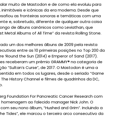
 falar muito de Mastodon e de como ela evoluiu para
 inimitáveis e icônicas da era moderna. Desde que
desafiou as fronteiras sonoras e temáticas com uma
gente e, sobretudo, diferente de qualquer outra coisa
 longo de álbuns canônicos como Leviathan, que
t Metal Albums of All Time” da revista Rolling Stone.
rado um dos melhores álbuns de 2009 pela revista
ecutivas entre as 10 primeiras posições no Top 200 da
re ‘Round the Sun (2014) e Emperor of Sand (2017).
, eles receberam um prêmio GRAMMY® na categoria de
ão “Sultan’s Curse”, de 2017. O Mastodon é uma a
r sentida em todos os lugares, desde o seriado “Game
 o The History Channel e filmes de quadrinhos da DC,
o.
erg Foundation For Pancreatic Cancer Research com
m homenagem ao falecido manager Nick John. O
a com seu nono álbum, “Hushed and Grim”. Incluindo a
e Tides”, ele marcou o terceiro arco consecutivo da