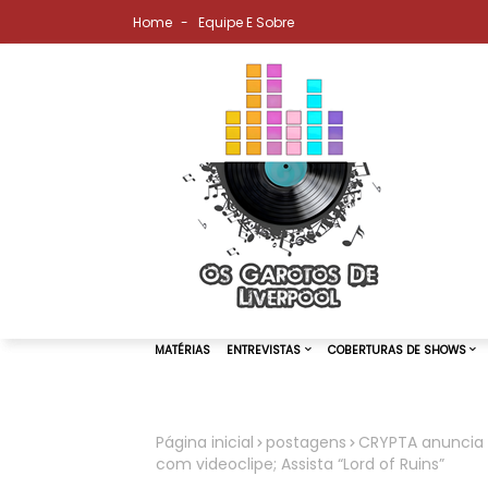
Home
Equipe E Sobre
Página inicial
postagens
CRYPTA anuncia n
com videoclipe; Assista “Lord of Ruins”
MATÉRIAS
ENTREVISTAS
COBER