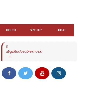
TIKTOK
SPOTIFY
+LIDAS
@gdltudosobremusic