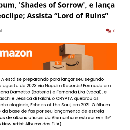
um, 'Shades of Sorrow', e lança
oclipe; Assista “Lord of Ruins”
M
0
TA está se preparando para lançar seu segundo
de agosto de 2023 via Napalm Records! Formado em
ana Dametto (bateria) e Fernanda Lira (vocal), e
schi e Jessica di Falchi, o CRYPTA quebrou as
te elogiado, Echoes of the Soul, em 2021. O álbum
 da base de fãs por seu lançamento de estreia
as de álbuns oficiais da Alemanha e estrear em 15º
 New Artist Albums dos EUA).