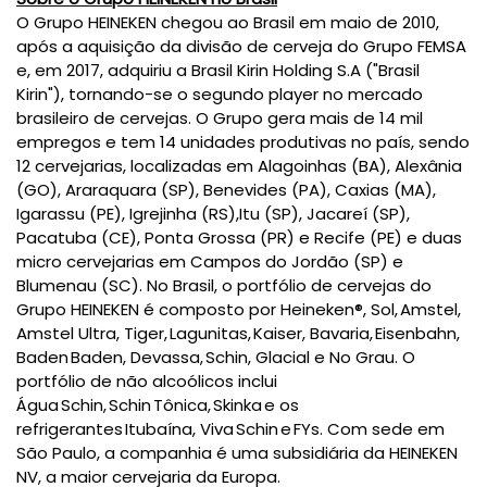
O Grupo HEINEKEN chegou ao Brasil em maio de 2010,
após a aquisição da divisão de cerveja do Grupo FEMSA
e, em 2017, adquiriu a Brasil Kirin Holding S.A ("Brasil
Kirin"), tornando-se o segundo player no mercado
brasileiro de cervejas. O Grupo gera mais de 14 mil
empregos e tem 14 unidades produtivas no país, sendo
12 cervejarias, localizadas em Alagoinhas (BA), Alexânia
(GO), Araraquara (SP), Benevides (PA), Caxias (MA),
Igarassu (PE), Igrejinha (RS),Itu (SP), Jacareí (SP),
Pacatuba (CE), Ponta Grossa (PR) e Recife (PE) e duas
micro cervejarias em Campos do Jordão (SP) e
Blumenau (SC). No Brasil, o portfólio de cervejas do
Grupo HEINEKEN é composto por Heineken®, Sol, Amstel,
Amstel Ultra, Tiger, Lagunitas, Kaiser, Bavaria, Eisenbahn,
Baden Baden, Devassa, Schin, Glacial e No Grau. O
portfólio de não alcoólicos inclui
Água Schin, Schin Tônica, Skinka e os
refrigerantes Itubaína, Viva Schin e FYs. Com sede em
São Paulo, a companhia é uma subsidiária da HEINEKEN
NV, a maior cervejaria da Europa.