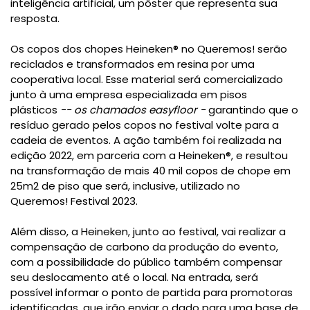
inteligência artificial, um pôster que representa sua
resposta.
Os copos dos chopes Heineken® no Queremos! serão
reciclados e transformados em resina por uma
cooperativa local. Esse material será comercializado
junto à uma empresa especializada em
pisos
plásticos
-- os chamados easyfloor -
g
arantindo que o
resíduo gerado pelos copos no festival volte para a
cadeia de
eventos. A ação também foi realizada na
edição 2022, em parceria com a Heineken®, e resultou
na transformação de mais
40 mil copos de chope em
25m2 de piso que será, inclusive, utilizado no
Queremos! Festival 2023.
Além disso, a Heineken, junto ao festival, vai realizar a
compensação de carbono da produção do evento,
com a possibilidade do público também compensar
seu deslocamento até o local. Na entrada, será
possível informar o ponto de partida para promotoras
identificadas, que irão enviar o dado para uma base de