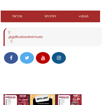
TIKTOK
SPOTIFY
+LIDAS
@gdltudosobremusic