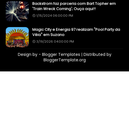
Backstrom faz parceria com Bart Topher em
'Train Wreck Coming'; Ouça aqui!!
1/15/2024 06:00:00 PM
Magic City e Energia 97 realizam "Pool Party da
Véia" em Suzano
3/19/2026 04:00:00 PM
Design by -
Blogger Templates
| Distributed by
BloggerTemplate.org