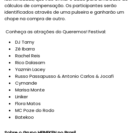
cálculos de compensação. Os participantes serão
identificados através de uma pulseira e ganharão um
chope na compra de outro.
Conheça as atrações do Queremos! Festival:
DJ Tamy
Zé Ibarra
Rachel Reis
Rico Dalasam
Yazmin Lacey
Russo Passapusso & Antonio Carlos & Jocafi
Cymande
Marisa Monte
Liniker
Flora Matos
MC Poze do Rodo
Batekoo
Sobre o Grupo HEINEKEN no Brasil