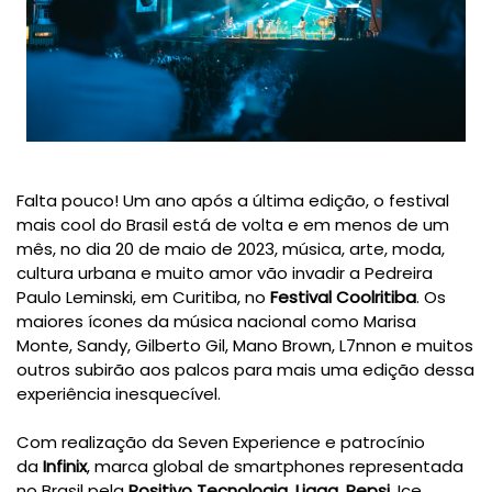
Falta pouco! Um ano após a última edição, o festival
mais cool do Brasil está de volta e em menos de um
mês, no dia 20 de maio de 2023, música, arte, moda,
cultura urbana e muito amor vão invadir a Pedreira
Paulo Leminski, em Curitiba, no
Festival Coolritiba
. Os
maiores ícones da música nacional como Marisa
Monte, Sandy, Gilberto Gil, Mano Brown, L7nnon e muitos
outros subirão aos palcos para mais uma edição dessa
experiência inesquecível.
Com realização da Seven Experience e patrocínio
da
Infinix
, marca global de smartphones representada
no Brasil pela
Positivo Tecnologia
,
Ligga
,
Pepsi
, Ice