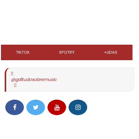
TIKTOK
SPOTIFY
+LIDAS
@gdltudosobremusic