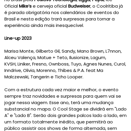
Oficial
Mike’s
e cerveja oficial
Budweiser
, o Coolritiba já
é parada obrigatória nos calendários de eventos do
Brasil e nesta edição trará surpresas para tornar a
experiência ainda mais inesquecível.
Line-up 2023
Marisa Monte, Gilberto Gil, Sandy, Mano Brown, L7nnon,
Alceu Valença, Matue + Teto, Ilusionize, Lagum,
KVSH, Liniker, Fresno, Ownboss, Tuyo, Agnes Nunes, Curol,
Inndrive, Olivia, Morenno, Thibes & P.A. feat Ma
Malczewski, Tangerin e Ticho Looper.
Com a estrutura cada vez maior e melhor, o evento
sempre traz novidades e surpresas para quem vai se
jogar nessa viagem. Esse ano, terá uma mudança
substancial no mapa. O Cool Stage se dividirá em "Lado
A" e "Lado B". Serão dois grandes palcos lado a lado, em
um formato totalmente inédito, que permitirá ao
público assistir aos shows de forma alternada, sem