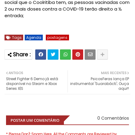
social que o Coolritiba tem, as pessoas vacinadas com
2 ou mais doses contra a COVID-19 terão direito a ½
entrada;
Tags
Agenda
postagens
ANTIGOS
MAIS RECENTES
Street Fighter 6 Demo já está
PsicosFeras lança EP
disponível no Steam e Xbox
instrumental 'Suarabácti'; Ouça
Series X|S
aqui!!
0 Comentários
POSTAR UM COMENTÁRIO
* Please Don't Spam Here. All the Comments are Reviewed by