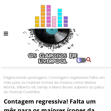
Página inicial
postagens
Contagem regressiva! Falta um
mês para os maiores ícones da música como Marisa
Monte, Gilberto Gil, Sandy e Mano Brown subirem ao palco
do Festival Coolritiba
Contagem regressiva! Falta um
mês para os maiores ícones da