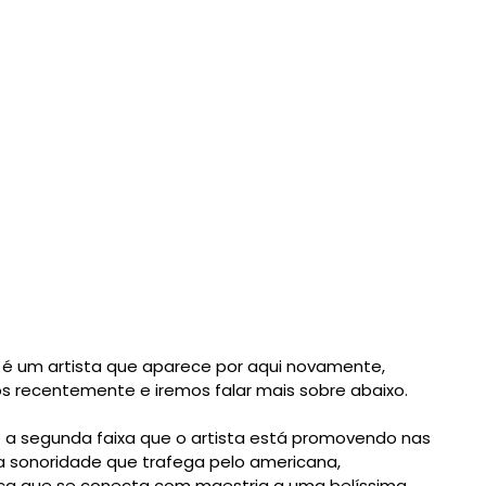
e é um artista que aparece por aqui novamente,
recentemente e iremos falar mais sobre abaixo.
 é a segunda faixa que o artista está promovendo nas
a sonoridade que trafega pelo americana,
dica que se conecta com maestria a uma belíssima