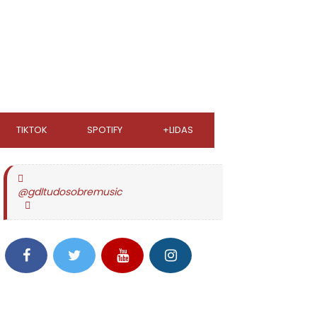
TIKTOK
SPOTIFY
+LIDAS
@gdltudosobremusic