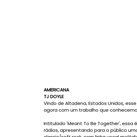
AMERICANA
TJ DOYLE
Vindo de Altadena, Estados Unidos, ess
agora com um trabalho que conhecemos 
Intitulado 'Meant To Be Together', essa
rádios, apresentando para o público um
classic/soft rock, com linha vocal meló