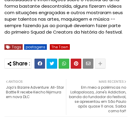
forma bastante descontraída, alguns fizeram vídeos
com situações engraçadas e outros mostraram seus
super talentos nas artes, maquiagem e música --
sempre fazendo jus ao porquê deveriam fazer parte
do primeiro Squad de Creators da história do festival.
Tags
postagens
The Town
ANTIGOS
MAIS RECENTES
Jojo’s Bizarre Adventure: All-Star
Em meio a polêmicas no
Battle R recebe Keicho Nijimura
Lollapalooza, Jane's Addiction,
em nova DLC
banda do fundador do festival,
se apresentou em São Paulo
após quase 11 anos; Saiba
como foi!!