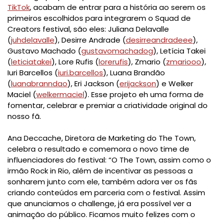
TikTok
, acabam de entrar para a história ao serem os
primeiros escolhidos para integrarem o Squad de
Creators festival, são eles: Juliana Delavalle
(
juhdelavalle
), Desirre Andrade (
desirreandradeee
),
Gustavo Machado (
gustavomachadog
), Letícia Takei
(
leticiatakei
), Lore Rufis (
lorerufis
), Zmario (
zmariooo
),
Iuri Barcellos (
iuri.barcellos
), Luana Brandão
(
luanabranndao
), Eri Jackson (
erijackson
) e Welker
Maciel (
welkermaciel
). Esse projeto eh uma forma de
fomentar, celebrar e premiar a criatividade original do
nosso fã.
Ana Deccache, Diretora de Marketing do The Town,
celebra o resultado e comemora o novo time de
influenciadores do festival: “O The Town, assim como o
irmão Rock in Rio, além de incentivar as pessoas a
sonharem junto com ele, também adora ver os fãs
criando conteúdos em parceria com o festival. Assim
que anunciamos o challenge, já era possível ver a
animação do público. Ficamos muito felizes com o