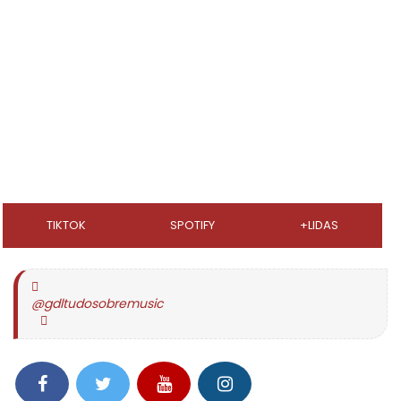
TIKTOK
SPOTIFY
+LIDAS
@gdltudosobremusic