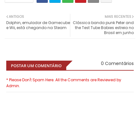
ANTIGOS
MAIS RECENTES
Dolphin, emulador de Gamecube
Clássica banda punk Peter and
e Wii, está chegando na Steam
the Test Tube Babies estreia no
Brasil em junho
0 Comentários
POSTAR UM COMENTÁRIO
* Please Don't Spam Here. All the Comments are Reviewed by
Admin.