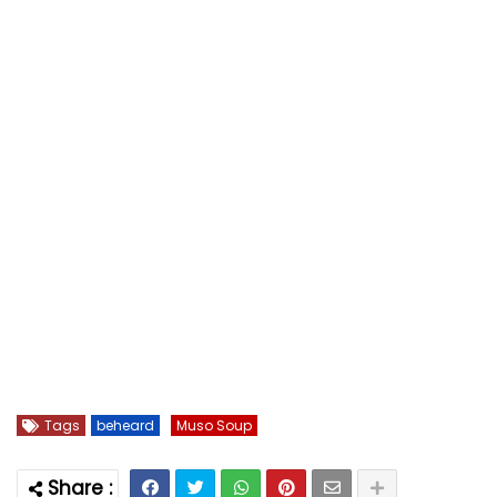
Tags
beheard
Muso Soup