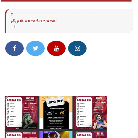
@gdltudosobremusic