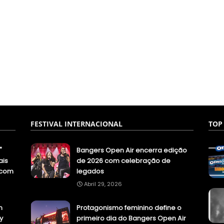
FESTIVAL INTERNACIONAL
TOP
"
Bangers Open Air encerra edição
ais
de 2026 com celebração de
.com
legados
Abril 29, 2026
n
Protagonismo feminino define o
y
primeiro dia do Bangers Open Air