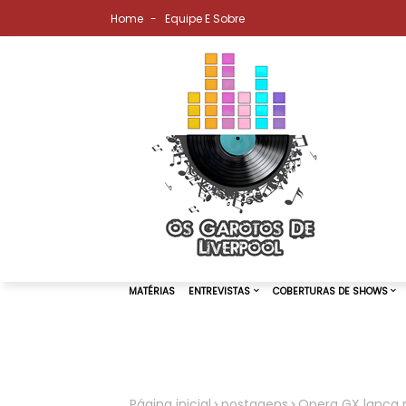
Home
Equipe E Sobre
MATÉRIAS
ENTREVISTAS
COBER
Página inicial
postagens
Opera GX lança n