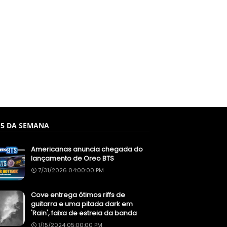
 5 DA SEMANA
Americanas anuncia chegada do
lançamento de Oreo BTS
7/31/2026 04:00:00 PM
Cove entrega ótimos riffs de
guitarra e uma pitada dark em
'Rain', faixa de estreia da banda
1/15/2024 05:00:00 PM