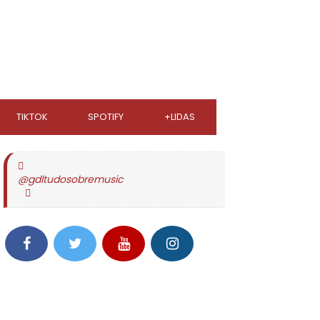
TIKTOK
SPOTIFY
+LIDAS
@gdltudosobremusic