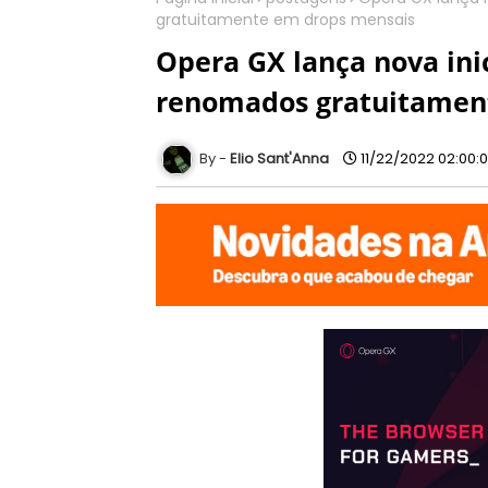
gratuitamente em drops mensais
Opera GX lança nova inic
renomados gratuitamen
Elio Sant'Anna
11/22/2022 02:00: