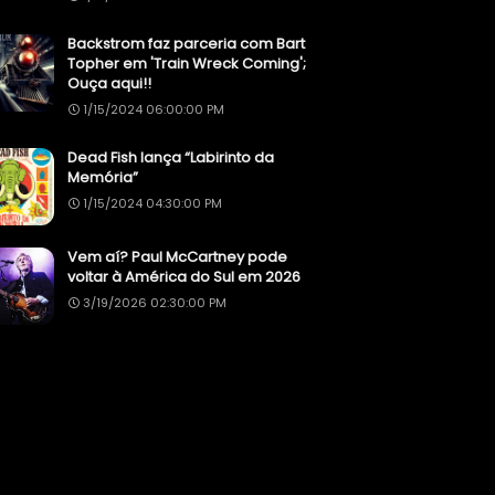
Backstrom faz parceria com Bart
Topher em 'Train Wreck Coming';
Ouça aqui!!
1/15/2024 06:00:00 PM
Dead Fish lança “Labirinto da
Memória”
1/15/2024 04:30:00 PM
Vem aí? Paul McCartney pode
voltar à América do Sul em 2026
3/19/2026 02:30:00 PM