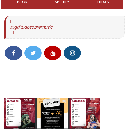
TIKTOK
SPOTIFY
+LIDAS
@gdltudosobremusic