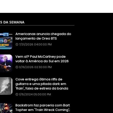
 5 DA SEMANA
Americanas anuncia chegada do
lançamento de Oreo BTS
7/31/2026 04:00:00 PM
Vem aí? Paul McCartney pode
voltar à América do Sul em 2026
3/19/2026 02:30:00 PM
Cove entrega ótimos riffs de
guitarra e uma pitada dark em
'Rain', faixa de estreia da banda
1/15/2024 05:00:00 PM
Backstrom faz parceria com Bart
Topher em 'Train Wreck Coming';