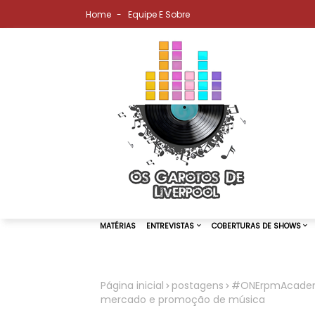
Home
Equipe E Sobre
Página inicial
postagens
#ONErpmAcademy:
mercado e promoção de música
MATÉRIAS
ENTREVISTAS
COBER