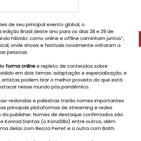
Após o sucesso das duas primeiras edições de seu principal evento global, o 
 edição Brasil deste ano para os dias 28 e 29 de 
do híbrido: como online e offline caminham juntos”, 
cal, onde shows e festivais novamente voltaram a 
de 
forma online
 e repleto de conteúdos sobre 
idido em dois temas: adaptação e especialização, e 
s artistas podem tirar o melhor proveito do que está 
sas-redondas e palestras trarão nomes importantes 
s principais plataformas de streaming e redes 
s da publisher. Nomes de destaque confirmados são 
 e Konrad Dantas (o KondZilla) entre outros, além 