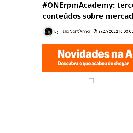
#ONErpmAcademy: tercei
conteúdos sobre mercad
Elio Sant'Anna
9/27/2022 10:00:0