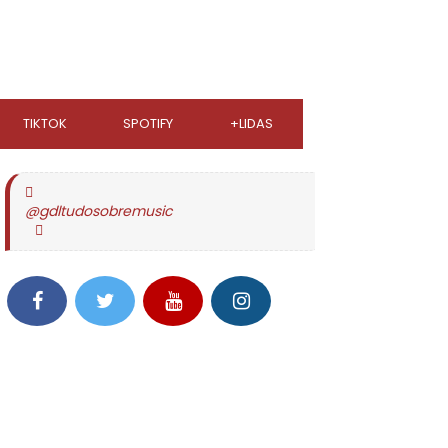
TIKTOK
SPOTIFY
+LIDAS
@gdltudosobremusic