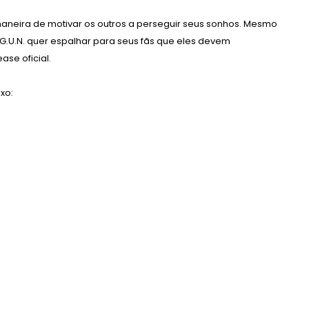
a maneira de motivar os outros a perseguir seus sonhos. Mesmo
 G.U.N. quer espalhar para seus fãs que eles devem
ase oficial.
xo: