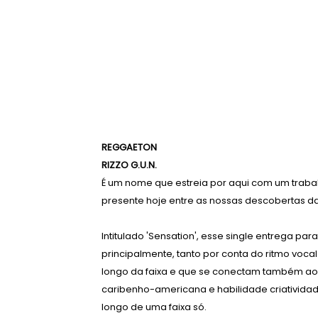
REGGAETON
RIZZO G.U.N.
É um nome que estreia por aqui com um traba
presente hoje entre as nossas descobertas 
Intitulado 'Sensation', esse single entrega p
principalmente, tanto por conta do ritmo voc
longo da faixa e que se conectam também ao 
caribenho-americana e habilidade criatividad
longo de uma faixa só.