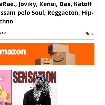
Rae., Jōviky, Xenai, Dax, Katoff
ssam pelo Soul, Reggaeton, Hip-
echno
0 PM
0