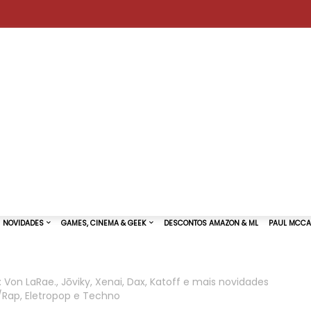
: Von LaRae., Jōviky, Xenai, Dax, Katoff e mais novidades
/Rap, Eletropop e Techno
TURAS DE SHOWS
NOVIDADES
GAMES, CINEMA & GEEK