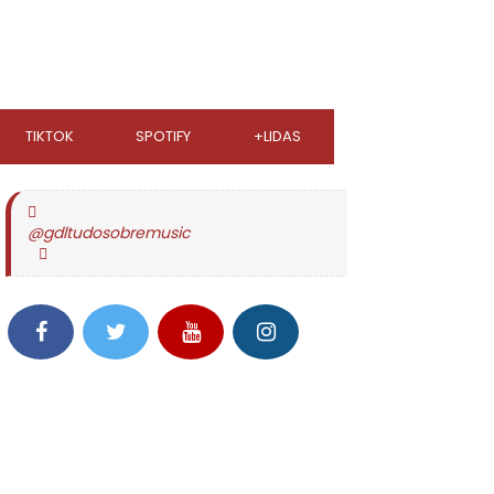
TIKTOK
SPOTIFY
+LIDAS
@gdltudosobremusic