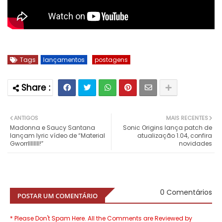
Tags
lançamentos
postagens
ANTIGOS
MAIS RECENTES
Madonna e Saucy Santana
Sonic Origins lança patch de
lançam lyric vídeo de “Material
atualização 1.04, confira
Gworrllllllll!”
novidades
0 Comentários
POSTAR UM COMENTÁRIO
* Please Don't Spam Here. All the Comments are Reviewed by