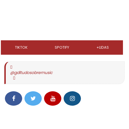
TIKTOK
SPOTIFY
+LIDAS
@gdltudosobremusic