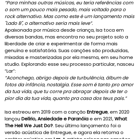
“Para minhas outras músicas, eu teria referências com 
o som um pouco mais pesado, mais voltado para o 
rock alternativo. Mas como este é um lançamento mais 
"Lado B", o alternativo seria mais leve”
.
Apaixonada por música desde criança, Isa toca em 
diversas bandas, mas encontra no seu projeto solo a 
liberdade de criar e experimentar de forma mais 
genuína e satisfatória. Suas canções são produzidas, 
mixadas e masterizadas por ela mesma, em seu home 
studio. Explorando esse seu processo particular, nasceu 
“Lar”:
“Aconchego, abrigo depois de turbulência, álbum de 
fotos da infância, nostalgia. Esse som é tanto pro amor 
da tua vida, que tu corre pra abraçar depois de ter o 
pior dia da tua vida, quanto pra casa dos teus pais.”

Isa estreou em 2019 com a canção 
Entregue
, em 2020 
lançou 
Delírio, Ansiedade e Paranóia
 e em 2021, 
What 
The Hell We Just Do?
. Seu último lançamento foi a 
versão acústica de Entregue, e agora ela retoma o 