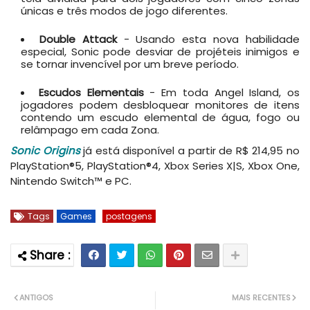
únicas e três modos de jogo diferentes.
Double Attack
- Usando esta nova habilidade
especial, Sonic pode desviar de projéteis inimigos e
se tornar invencível por um breve período.
Escudos Elementais
- Em toda Angel Island, os
jogadores podem desbloquear monitores de itens
contendo um escudo elemental de água, fogo ou
relâmpago em cada Zona.
Sonic Origins
já está disponível a partir de R$ 214,95 no
PlayStation®5, PlayStation®4, Xbox Series X|S, Xbox One,
Nintendo Switch™ e PC.
Tags
Games
postagens
ANTIGOS
MAIS RECENTES