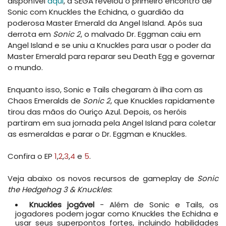
disponível
aqui
, a SEGA revelou o primeiro encontro de
Sonic com Knuckles the Echidna, o guardião da
poderosa Master Emerald da Angel Island. Após sua
derrota em
Sonic 2
, o malvado Dr. Eggman caiu em
Angel Island e se uniu a Knuckles para usar o poder da
Master Emerald para reparar seu Death Egg e governar
o mundo.
Enquanto isso, Sonic e Tails chegaram à ilha com as
Chaos Emeralds de
Sonic 2
, que Knuckles rapidamente
tirou das mãos do Ouriço Azul. Depois, os heróis
partiram em sua jornada pela Angel Island para coletar
as esmeraldas e parar o Dr. Eggman e Knuckles.
Confira o EP
1
,
2
,
3
,
4
e
5
.
Veja abaixo os novos recursos de gameplay de
Sonic
the Hedgehog 3 & Knuckles
:
Knuckles jogável
- Além de Sonic e Tails, os
jogadores podem jogar como Knuckles the Echidna e
usar seus superpontos fortes, incluindo habilidades