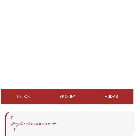
TIKTOK
SPOTIFY
+LIDAS
@gdltudosobremusic