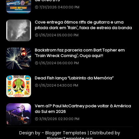
7/31/2026 04:00:00 PM
Cove entrega ótimos riffs de guitarra e uma
pitada dark em 'Rain', faixa de estreia da banda
1/15/2024 05:00:00 PM
Backstrom faz parceria com Bart Topher em
'Train Wreck Coming'; Ouça aqui!!
1/15/2024 06:00:00 PM
Dead Fish lança “Labirinto da Memória”
1/15/2024 04:30:00 PM
Vem aí? Paul McCartney pode voltar à América
do Sul em 2026
3/19/2026 02:30:00 PM
Design by -
Blogger Templates
| Distributed by
BloggerTemplate.org