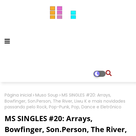
Página inicial
Muso Soup
MS SINGLES #20: Arrays,
Bowfinger, Son.Person, The River, Liwu K e mais novidades
passando pelo Rock, Pop-Punk, Pop, Dance e Eletrônico
MS SINGLES #20: Arrays,
Bowfinger, Son.Person, The River,