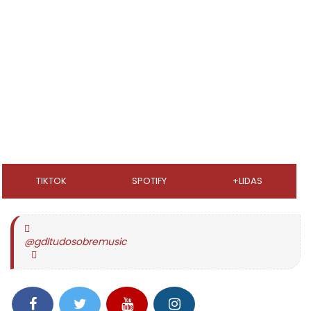
TIKTOK
SPOTIFY
+LIDAS
@gdltudosobremusic