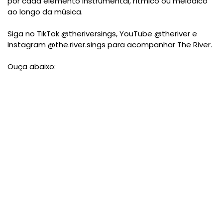
por cada elemento instrumental, rítmico ou melódico
ao longo da música.
Siga no TikTok @theriversings, YouTube @theriver e
Instagram @the.river.sings para acompanhar The River.
Ouça abaixo: