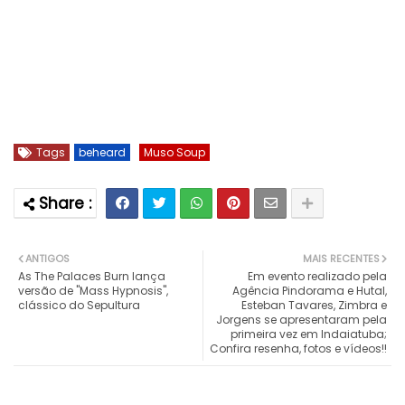
Tags
beheard
Muso Soup
ANTIGOS
MAIS RECENTES
As The Palaces Burn lança
Em evento realizado pela
versão de "Mass Hypnosis",
Agência Pindorama e Hutal,
clássico do Sepultura
Esteban Tavares, Zimbra e
Jorgens se apresentaram pela
primeira vez em Indaiatuba;
Confira resenha, fotos e vídeos!!