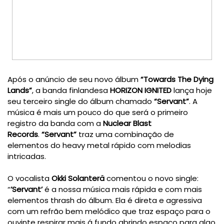
Após o anúncio de seu novo álbum
“Towards The Dying
Lands”
, a banda finlandesa
HORIZON IGNITED
lança hoje
seu terceiro single do álbum chamado
“Servant”
. A
música é mais um pouco do que será o primeiro
registro da banda com a
Nuclear Blast
Records
.
“Servant”
traz uma combinação de
elementos do heavy metal rápido com melodias
intricadas.
O vocalista
Okki Solanterä
comentou o novo single:
“
’Servant’
é a nossa música mais rápida e com mais
elementos thrash do álbum. Ela é direta e agressiva
com um refrão bem melódico que traz espaço para o
ouvinte respirar mais á fundo abrindo espaço para algo