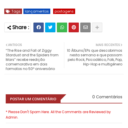
Tags
lançamentos
postagens
ANTIGOS
MAIS RECENTES
“The Rise and Fall of Ziggy
10 Álbuns/EPs que descobrimos
Stardust and the Spiders from
nesta semana e que passam
Mars” recebe reedição
pelo Rock, Psicodélico, Folk, Pop,
comemorativa em dois
Hip-Hop e multigênero
formatos no 50º aniversário
0 Comentários
POSTAR UM COMENTÁRIO
* Please Don't Spam Here. All the Comments are Reviewed by
Admin.