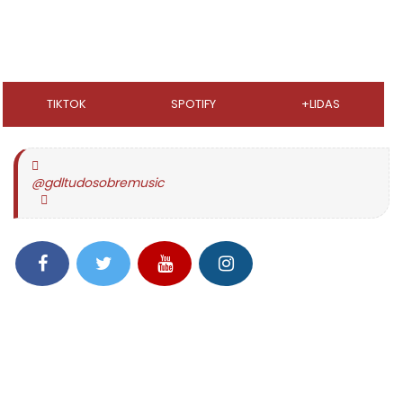
TIKTOK
SPOTIFY
+LIDAS
@gdltudosobremusic