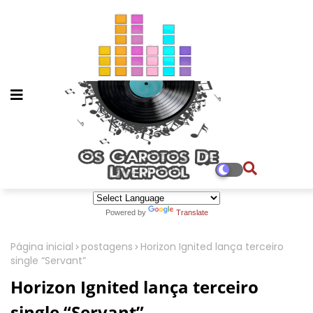
Powered by
Translate
Página inicial
postagens
Horizon Ignited lança terceiro
single “Servant”
Horizon Ignited lança terceiro
single “Servant”