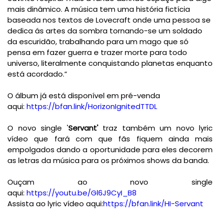
mais dinâmico. A música tem uma história fictícia
baseada nos textos de Lovecraft onde uma pessoa se
dedica ás artes da sombra tornando-se um soldado
da escuridão, trabalhando para um mago que só
pensa em fazer guerra e trazer morte para todo
universo, literalmente conquistando planetas enquanto
está acordado.”
O álbum já está disponível em pré-venda
aqui:
https://bfan.link/HorizonIgnitedTTDL
O novo single '
Servant'
traz também um novo lyric
vídeo que fará com que fãs fiquem ainda mais
empolgados dando a oportunidade para eles decorem
as letras da música para os próximos shows da banda.
Ouçam ao novo single
aqui:
https://youtu.be/Gl6J9CyI_B8
Assista ao lyric vídeo aqui:
https://bfan.link/HI-Servant