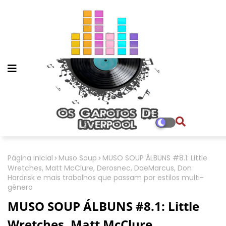
Página inicial
Muso Soup
MUSO SOUP ÁLBUNS #8.1: Little
Wretches, Matt McClure, Derosnec, DaeMarcus, Don
Hardrisk e mais trabalhos que passam por estilos multi-
gênero
MUSO SOUP ÁLBUNS #8.1: Little
Wretches, Matt McClure,