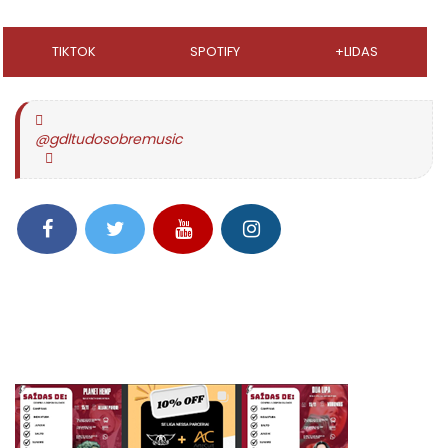
TIKTOK
SPOTIFY
+LIDAS
@gdltudosobremusic