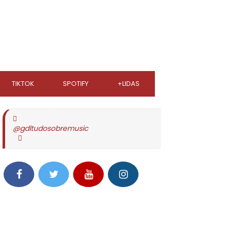
TIKTOK
SPOTIFY
+LIDAS
@gdltudosobremusic