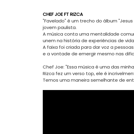
CHEF JOE FT RIZCA
"Favelado" é um trecho do álbum "Jesus 
jovem paulista.

A música conta uma mentalidade comum po
unem na história de experiências de vida
A faixa foi criada para dar voz a pessoa
e a vontade de emergir mesmo nas dific
Chef Joe: "Essa música é uma das minhas
Rizca fez um verso top, ele é incrivelm
Temos uma maneira semelhante de enten