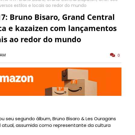
ersos estilos e locais ao redor do mundo
 Bruno Bisaro, Grand Central
izca e kazaizen com lançamentos
cais ao redor do mundo
 AM
0
çou seu segundo álbum, Bruno Bisaro & Les Ouragans
al atual, assumida como representante da cultura