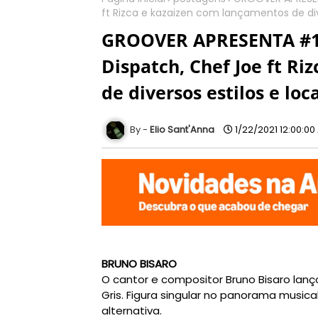
ft Rizca e kazaizen com lançamentos de div
GROOVER APRESENTA #17:
Dispatch, Chef Joe ft R
de diversos estilos e lo
Elio Sant'Anna
1/22/2021 12:00:00
BRUNO BISARO
O cantor e compositor Bruno Bisaro lan
Gris. Figura singular no panorama music
alternativa.