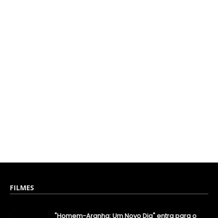
FILMES
"Homem-Aranha: Um Novo Dia" entra para o