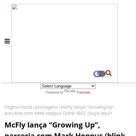
Powered by
Translate
Página inicial
postagens
McFly lança “Growing Up”,
parceria com Mark Hoppus (blink-182); Ouça aqui!!
McFly lança “Growing Up”,
parceria com Mark Hoppus (blink-