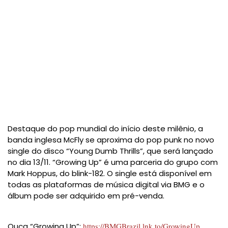
Destaque do pop mundial do início deste milênio, a
banda inglesa McFly se aproxima do pop punk no novo
single do disco “Young Dumb Thrills”, que será lançado
no dia 13/11. “Growing Up” é uma parceria do grupo com
Mark Hoppus, do blink-182. O single está disponível em
todas as plataformas de música digital via BMG e o
álbum pode ser adquirido em pré-venda.
Ouça “Growing Up”:
https://BMGBrazil.lnk.to/GrowingUp