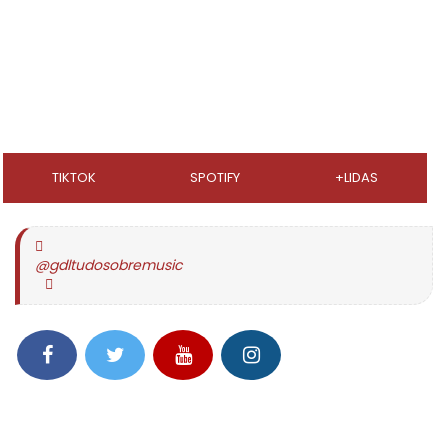
TIKTOK
SPOTIFY
+LIDAS
@gdltudosobremusic