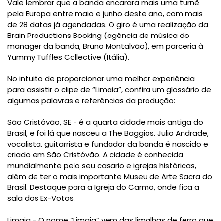
Vale lembrar que a banda encarara mais uma turnê
pela Europa entre maio e junho deste ano, com mais
de 28 datas já agendadas. O giro é uma realização da
Brain Productions Booking (agência de música do
manager da banda, Bruno Montalvão), em parceria à
Yummy Tuffles Collective (Itália).
No intuito de proporcionar uma melhor experiência
para assistir o clipe de “Limaia”, confira um glossário de
algumas palavras e referências da produção:
São Cristóvão, SE - é a quarta cidade mais antiga do
Brasil, e foi lá que nasceu a The Baggios. Julio Andrade,
vocalista, guitarrista e fundador da banda é nascido e
criado em São Cristóvão. A cidade é conhecida
mundialmente pelo seu casario e igrejas históricas,
além de ter o mais importante Museu de Arte Sacra do
Brasil. Destaque para a Igreja do Carmo, onde fica a
sala dos Ex-Votos.
Limaia - O nome “Limaia” vem das limalhas de ferro que