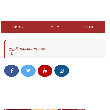
TIKTOK
SPOTIFY
+LIDAS
@gdltudosobremusic