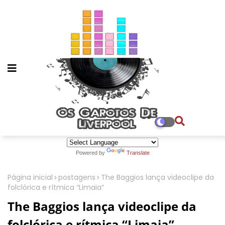
Powered by
Translate
Página inicial
postagens
The Baggios lança videoclipe da
folclórica e rítmica “Limaia”
The Baggios lança videoclipe da
folclórica e rítmica “Limaia”