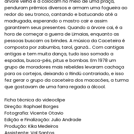
árvore velha e a colocam no meio de uma praça,
penduram prêmios diversos e armam uma fogueira ao
redor do seu tronco, cantando e batucando até a
madrugada, esperando o mastro cair e assim
garantirem seus presentes. Quando a árvore cai, é a
hora de começar a guerra de Limaias, enquanto as
pessoas buscam os brindes. A música da Caceteira é
composta por zabumba, tarol, ganzá... Com cantigas
antigas e tem muita dança, tudo isso somado a
espadas, busca-pés, pitus e bombas. Em 1978 um
grupo de moradores mais rebeldes levaram cachaça
para os cortejos, deixando o Rindú contrariado, e isso
fez gerar o grupo da caceteira dos macacões, a turma
que gostavam de uma farra regada a álcool.
Ficha técnica do videoclipe
Direção: Raphael Borges
Fotografia: Vicente Otavio
Edição e Finalização: Julio Andrade
Produção: Kika Medeiros
Assistente: Val Santos