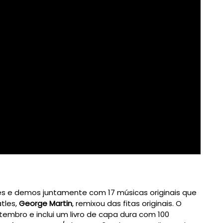
es e demos juntamente com 17 músicas originais que
atles,
George Martin
, remixou das fitas originais. O
embro e inclui um livro de capa dura com 100