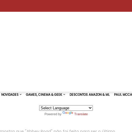
Powered by
Translate
TURAS DE SHOWS
NOVIDADES
GAMES, CINEMA & GEEK
ostra que "Abbey Road" não foi feito para ser o último