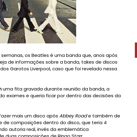
s semanas, os Beatles é uma banda que, anos após
eja de informações sobre a banda, takes de discos
os Garotos Liverpool, caso que foi revelado nessa
an
uma fita gravada durante reunião da banda, a
do exames e queria ficar por dentro das decisões da
 fazer mais um disco após
Abbey Road
e também de
e de composições dentro do disco, que teria 4
do autoria real, invés da emblemática
de duas composições de Ringo Starr.