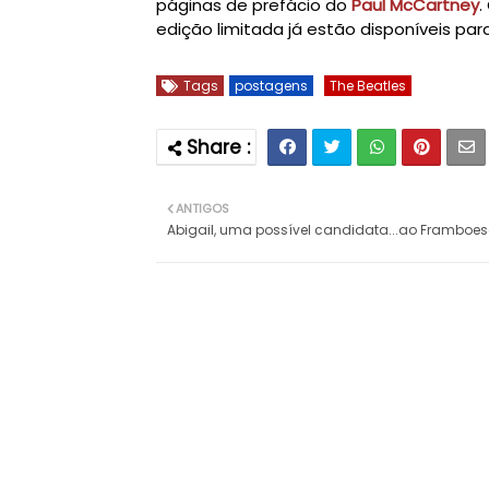
páginas de prefácio do
Paul McCartney
.
edição limitada já estão disponíveis p
Tags
postagens
The Beatles
ANTIGOS
Abigail, uma possível candidata...ao Framboe