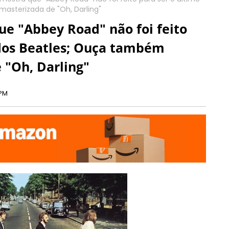
asterizada de "Oh, Darling"
e "Abbey Road" não foi feito
 dos Beatles; Ouça também
 "Oh, Darling"
 PM