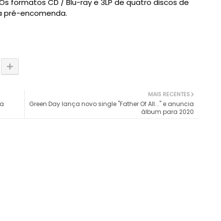
 Os formatos CD / Blu-ray e 3LP de quatro discos de
ara pré-encomenda.
MAIS RECENTES
sa
Green Day lança novo single "Father Of All..." e anuncia
álbum para 2020