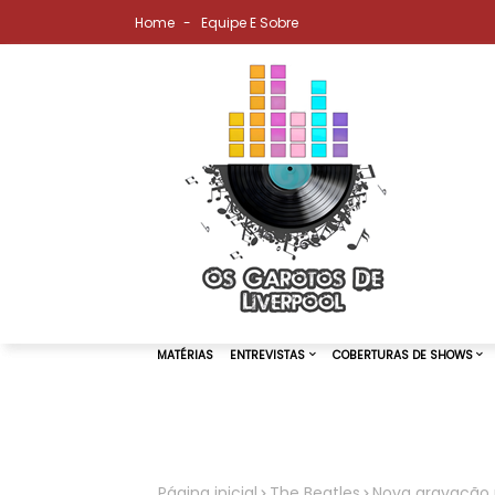
Home
Equipe E Sobre
MATÉRIAS
ENTREVISTAS
COBER
Página inicial
The Beatles
Nova gravação m