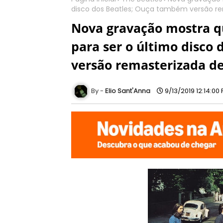
disco dos Beatles; Ouça também versão rem
Nova gravação mostra qu
para ser o último disco
versão remasterizada de
Elio Sant'Anna
9/13/2019 12:14:00