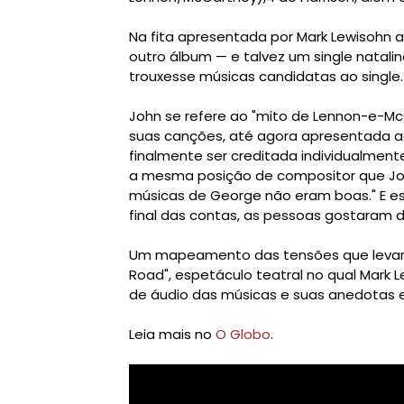
N
a fita apresentada por Mark Lewisohn a
outro álbum — e talvez um single natali
trouxesse músicas candidatas ao single.
John se refere ao "mito de Lennon-e-Mc
suas canções, até agora apresentada a
finalmente ser creditada individualment
a mesma posição de compositor que John
músicas de George não eram boas." E est
final das contas, as pessoas gostaram d
Um mapeamento das tensões que levaria
Road", espetáculo teatral no qual Mark L
de áudio das músicas e suas anedotas e
Leia mais no
O Globo
.