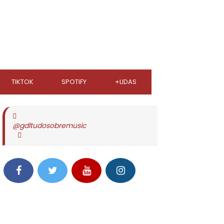
TIKTOK
SPOTIFY
+LIDAS
@gdltudosobremusic