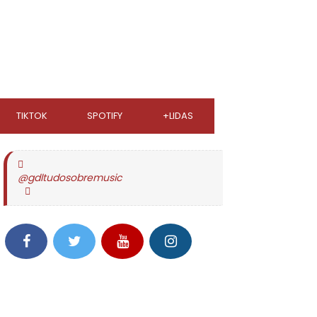
TIKTOK
SPOTIFY
+LIDAS
@gdltudosobremusic