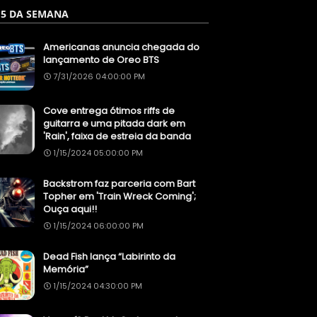
 5 DA SEMANA
Americanas anuncia chegada do
lançamento de Oreo BTS
7/31/2026 04:00:00 PM
Cove entrega ótimos riffs de
guitarra e uma pitada dark em
'Rain', faixa de estreia da banda
1/15/2024 05:00:00 PM
Backstrom faz parceria com Bart
Topher em 'Train Wreck Coming';
Ouça aqui!!
1/15/2024 06:00:00 PM
Dead Fish lança “Labirinto da
Memória”
1/15/2024 04:30:00 PM