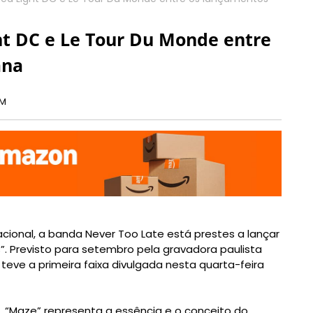
ht DC e Le Tour Du Monde entre
ana
PM
ional, a banda Never Too Late está prestes a lançar
s”. Previsto para setembro pela gravadora paulista
 teve a primeira faixa divulgada nesta quarta-feira
i, “Maze” representa a essência e o conceito do