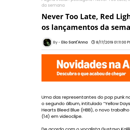
da semana
Never Too Late, Red Lig
os lançamentos da sem
Elio Sant'Anna
8/17/2019 01:11:00 
Uma das representantes do pop punk nac
o segundo álbum, intitulado “Yellow Day
Hearts Bleed Blue (HBB), o novo trabalho
(14) em videoclipe.
De acordo com o vocalista Gustavo Kalil