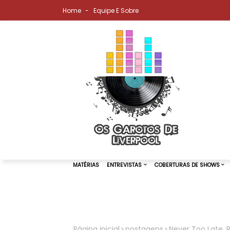
Home
Equipe E Sobre
MATÉRIAS
ENTREVISTAS
COBER
Página inicial
postagens
Never Too Late, 