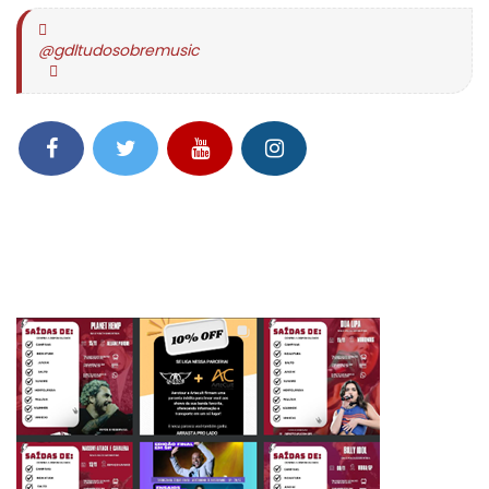
@gdltudosobremusic