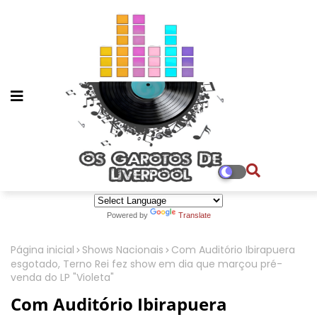
Powered by
Translate
Página inicial
Shows Nacionais
Com Auditório Ibirapuera
esgotado, Terno Rei fez show em dia que marçou pré-
venda do LP "Violeta"
Com Auditório Ibirapuera