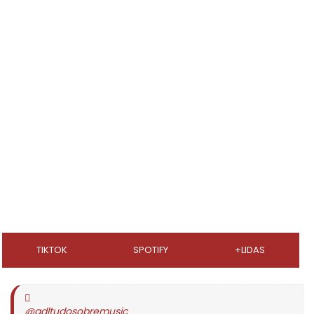
TIKTOK
SPOTIFY
+LIDAS
@gdltudosobremusic