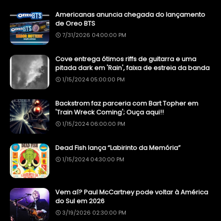
Americanas anuncia chegada do lançamento
de Oreo BTS
7/31/2026 04:00:00 PM
Cove entrega ótimos riffs de guitarra e uma
pitada dark em 'Rain', faixa de estreia da banda
1/15/2024 05:00:00 PM
Backstrom faz parceria com Bart Topher em
'Train Wreck Coming'; Ouça aqui!!
1/15/2024 06:00:00 PM
Dead Fish lança “Labirinto da Memória”
1/15/2024 04:30:00 PM
Vem aí? Paul McCartney pode voltar à América
do Sul em 2026
3/19/2026 02:30:00 PM