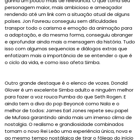
ganha um pouco mais de relevância. O que torna seu
personagem maior, mais ambicioso e ameaçador
rendendo até um link com a situação atual de alguns
países. Jon Favreau conseguiu sem dificuldades
transpor todo o carisma e emoção da animação para
a adaptação, e da mesma forma, conseguiu abranger
e aprofundar ainda mais a mensagem da história. Tudo
isso com algumas sequencias e diálogos extras que
enfatizam mais a importância de se entender o que é
o ciclo da vida, e como isso afeta Simba.
Outro grande destaque é o elenco de vozes. Donald
Glover é um excelente Simba adulto e ninguém melhor
para fazer a voz rouca Pumba do que Seth Rogen. E
ainda tem a diva do pop Beyoncé como Nala e o
melhor de todos: James Earl Jones repete seu papel
de Mufasa garantindo ainda mais um imenso clima de
nostalgia. O realismo e grandiosidade combinados
tornam o novo Rei Leão uma experiência única, nova e
ao mesmo tempo nostálgica de tirar o fôlego do início