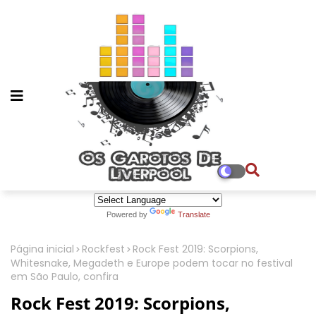
Powered by
Translate
Página inicial
Rockfest
Rock Fest 2019: Scorpions,
Whitesnake, Megadeth e Europe podem tocar no festival
em São Paulo, confira
Rock Fest 2019: Scorpions,