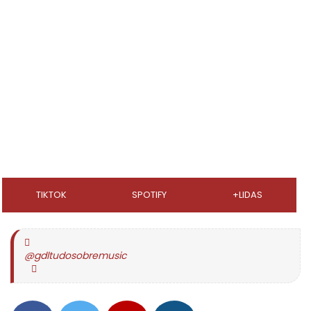
TIKTOK
SPOTIFY
+LIDAS
@gdltudosobremusic