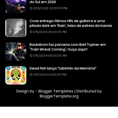
do Sul em 2026
3/19/2026 02:30:00 PM
Cove entrega ótimos riffs de guitarra e uma
pitada dark em 'Rain', faixa de estreia da banda
1/15/2024 05:00:00 PM
Backstrom faz parceria com Bart Topher em
'Train Wreck Coming'; Ouça aqui!!
1/15/2024 06:00:00 PM
Dead Fish lança “Labirinto da Memória”
1/15/2024 04:30:00 PM
Design by -
Blogger Templates
| Distributed by
BloggerTemplate.org