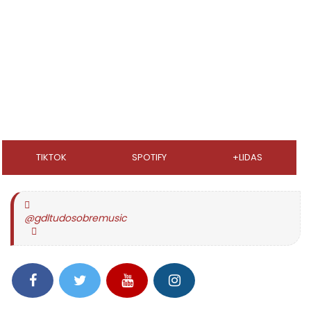
TIKTOK
SPOTIFY
+LIDAS
@gdltudosobremusic