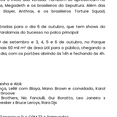
, Megadeth e os brasileiros do Sepultura. Além das
layer, Anthrax, e os brasileiros Torture Squad,
radas para o dia 6 de outubro, que tem shows do
Paralamas do Sucesso no palco principal
29 de setembro e 3, 4, 5 e 6 de outubro, no Parque
ais 60 mil m² de área útil para o público, chegando a
or dia, com os portões abrindo às 14h e fechando às 4h.
Rexha e Alok
nça, Lellê com Blaya, Mano Brown e convidado, Karol
 Groove
others, Nic Fanciulli, Gui Boratto, Leo Janeiro x
eesker x Bruce Leroys, Rara Djs
, Tenacious D e CPM 22 + Raimundos