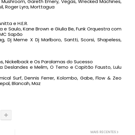
ed Mushroom, Gareth Emery, Vegas, Wrecked Machines,
l, Roger Lyra, Morttagua
nitta e H.E.R.
ia e Saulo, Kane Brown e Giulia Be, Funk Orquestra com
e MC Sapão
ag, Dj Meme X Dj Marlboro, Santti, Scorsi, Shapeless,
s, Nickelback e Os Paralamas do Sucesso
na Deslandes e Melim, O Terno e Capitão Fausto, Lulu
cal Surf, Dennis Ferrer, Kolombo, Gabe, Flow & Zeo
Nepal, Blancah, Maz
MAIS RECENTES