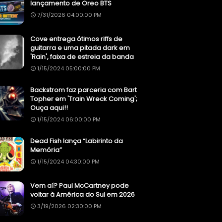
lançamento de Oreo BTS
7/31/2026 04:00:00 PM
Cove entrega ótimos riffs de
guitarra e uma pitada dark em
'Rain', faixa de estreia da banda
1/15/2024 05:00:00 PM
Backstrom faz parceria com Bart
Topher em 'Train Wreck Coming';
Ouça aqui!!
1/15/2024 06:00:00 PM
Dead Fish lança “Labirinto da
Memória”
1/15/2024 04:30:00 PM
Vem aí? Paul McCartney pode
voltar à América do Sul em 2026
3/19/2026 02:30:00 PM