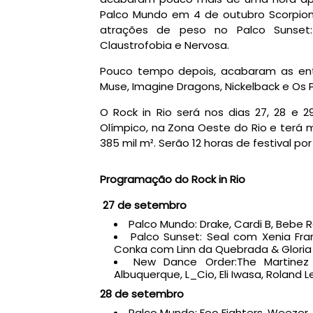
Palco Mundo em 4 de outubro Scorpions
atrações de peso no Palco Sunset: S
Claustrofobia e Nervosa.
Pouco tempo depois, acabaram as ent
Muse, Imagine Dragons, Nickelback e Os 
O Rock in Rio será nos dias 27, 28 e 
Olímpico, na Zona Oeste do Rio e terá m
385 mil m². Serão 12 horas de festival p
Programação do Rock in Rio
27 de setembro
Palco Mundo: Drake, Cardi B, Bebe 
Palco Sunset: Seal com Xenia Fra
Conka com Linn da Quebrada & Gloria
New Dance Order:The Martinez Br
Albuquerque, L_Cio, Eli Iwasa, Roland L
28 de setembro
Palco Mundo: Foo Fighters, Weezer