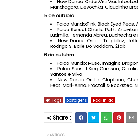
New Dance Order:Vini Vici, Infect
Mandragora, Devochka, Claudinho Brasi
5 de outubro
Palco Mundo:Pink, Black Eyed Peas, A
Palco Sunset:Charlie Puth, Anavitór
Ludmilla, Fernanda Abreu, Buchecha 
New Dance Order: Tropkillaz, Jetl
Rodrigo S, Baile Do Saddam, 2fab
6 de outubro
Palco Mundo: Muse, Imagine Dragon
Palco Sunset:King Crimson, Caroli
Santos e Silva
New Dance Order: Claptone, Chemi
Feat. Mari-Anna, Fractall & Rocksted, 
Tags
postagens
Rock in Rio
ANTIGOS