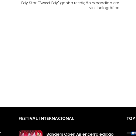
s
Edy Star: "Sweet Edy" ganha reedição expandida em
vinil holográfico
FESTIVAL INTERNACIONAL
TOP
"
Bangers Open Air encerra edição