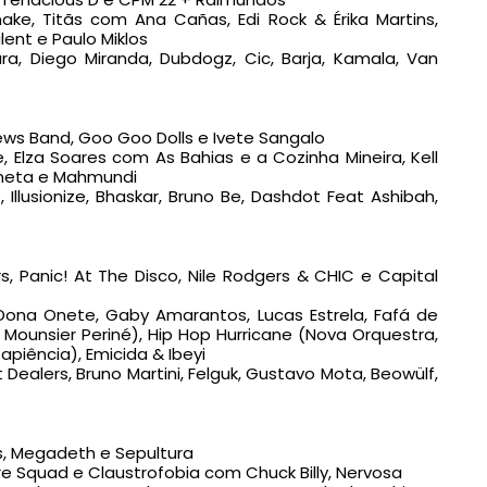
ake, Titãs com Ana Cañas, Edi Rock & Érika Martins,
lent e Paulo Miklos
ra, Diego Miranda, Dubdogz, Cic, Barja, Kamala, Van
ews Band, Goo Goo Dolls e Ivete Sangalo
e, Elza Soares com As Bahias e a Cozinha Mineira, Kell
laneta e Mahmundi
Illusionize, Bhaskar, Bruno Be, Dashdot Feat Ashibah,
s, Panic! At The Disco, Nile Rodgers & CHIC e Capital
Dona Onete, Gaby Amarantos, Lucas Estrela, Fafá de
 Mounsier Periné), Hip Hop Hurricane (Nova Orquestra,
Sapiência), Emicida & Ibeyi
Dealers, Bruno Martini, Felguk, Gustavo Mota, Beowülf,
s, Megadeth e Sepultura
ure Squad e Claustrofobia com Chuck Billy, Nervosa