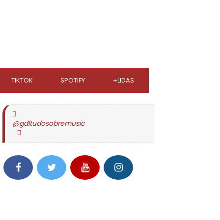
TIKTOK
SPOTIFY
+LIDAS
@gdltudosobremusic