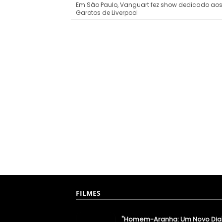
Em São Paulo, Vanguart fez show dedicado ao
Garotos de Liverpool
FILMES
"Homem-Aranha: Um Novo Dia