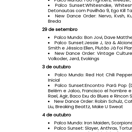
Palco Sunset:Whitesnake, Whitesn
Detonautas com Pavilhão 9, Ego Kill Ta
New Dance Order: Nervo, Kvsh, Ku
Breda
29 de setembro
Palco Mundo: Bon Jovi, Dave Matth
Palco Sunset:Jessie J, Iza & Alcion
Smith e Jéssica Ellen, Plutão Já Foi P
New Dance Order: Vintage Culture, 
Volkoder, Jørd, Evokings
3 de outubro
Palco Mundo: Red Hot Chili Pepper
Inicial
Palco Sunset:Encontro Pará Pop (
Belém e Jaloo, Francisco el hombre e
Rael, Agir, Baco Exu do Blues e Rincon 
New Dance Order: Robin Schulz, Cat 
Liu, Breaking Beattz, Make U Sweat
4 de outubro
Palco Mundo: Iron Maiden, Scorpion
Palco Sunset: Slayer, Anthrax, Tort