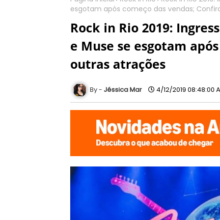
esgotam após começo das vendas; Confira
Rock in Rio 2019: Ingres
e Muse se esgotam após 
outras atrações
Jéssica Mar
4/12/2019 08:48:00 