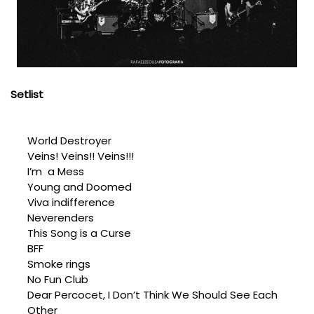
Setlist
World Destroyer
Veins! Veins!! Veins!!!
I’m a Mess
Young and Doomed
Viva indifference
Neverenders
This Song is a Curse
BFF
Smoke rings
No Fun Club
Dear Percocet, I Don’t Think We Should See Each
Other