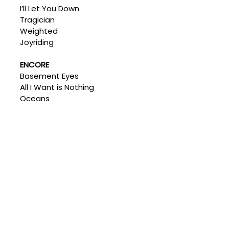
I’ll Let You Down
Tragician
Weighted
Joyriding
ENCORE
Basement Eyes
All I Want is Nothing
Oceans