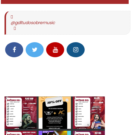
@gdltudosobremusic