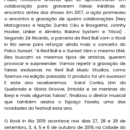
colaboração para gravarem faixas inéditas do
encontro antes dos shows. Em 2017, a ação promeveu
o encontro e gravação de quatro colaborações (Ney
Matogrosso e Nação Zumbi; Céu e Boogarins; Jonnhy
Hooker, Liniker e Almério; Baiana System e Titica) .
Segundo Zé Ricardo, a parceria da Red Bull com o Rock
in Rio serve para reforçar ainda mais o conceito do
Palco Sunset. “A Red Bull e o Sunset têm o mesmo DNA.
Eles buscam os mesmos tipos de artistas, querem
provocar e surpreender. Vamos repetir a gravação de
faixas exclusivas no Red Bull Music Studios, como
fizemos na edição passada. O produto foi um sucesso!
E este ano receberemos Karol Conka, Linn da
Quebrada e Gloria Groove, Emicida e as meninas do
Ibeyi e mais algumas faixas”, finalizou o diretor musical
que também assina o Espaço Favela, uma das
novidades do festival este ano.
O Rock in Rio 2019 acontece nos dias 27, 28 e 29 de
setembro, 3, 4, 5 e 6 de outubro de 2019, na Cidade do