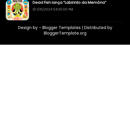
Dead Fish lança “Labirinto da Memória”
1/15/2024 04:30:00 PM
Design by -
Blogger Templates
| Distributed by
BloggerTemplate.org