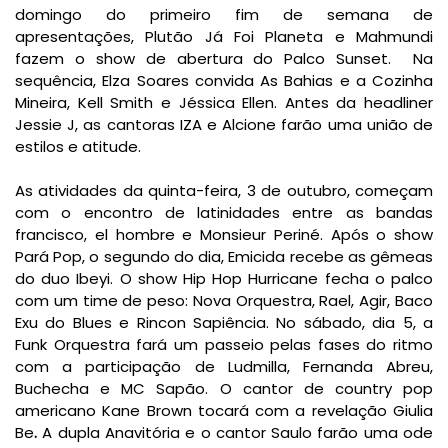
domingo do primeiro fim de semana de
apresentações, Plutão Já Foi Planeta e Mahmundi
fazem o show de abertura do Palco Sunset. Na
sequência, Elza Soares convida As Bahias e a Cozinha
Mineira, Kell Smith e Jéssica Ellen. Antes da headliner
Jessie J, as cantoras IZA e Alcione farão uma união de
estilos e atitude.
As atividades da quinta-feira, 3 de outubro, começam
com o encontro de latinidades entre as bandas
francisco, el hombre e Monsieur Periné. Após o show
Pará Pop, o segundo do dia, Emicida recebe as gêmeas
do duo Ibeyi. O show Hip Hop Hurricane fecha o palco
com um time de peso: Nova Orquestra, Rael, Agir, Baco
Exu do Blues e Rincon Sapiência. No sábado, dia 5, a
Funk Orquestra fará um passeio pelas fases do ritmo
com a participação de Ludmilla, Fernanda Abreu,
Buchecha e MC Sapão. O cantor de country pop
americano Kane Brown tocará com a revelação Giulia
Be
.
A dupla Anavitória e o cantor Saulo farão uma ode