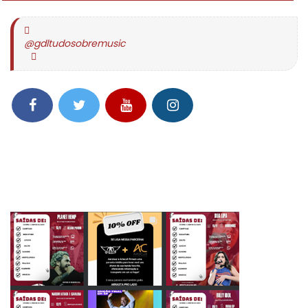
@gdltudosobremusic