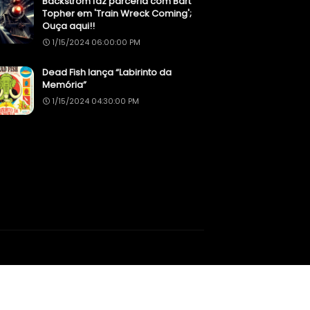
Backstrom faz parceria com Bart
Topher em 'Train Wreck Coming';
Ouça aqui!!
1/15/2024 06:00:00 PM
Dead Fish lança “Labirinto da
Memória”
1/15/2024 04:30:00 PM