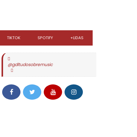
TIKTOK
SPOTIFY
+LIDAS
@gdltudosobremusic