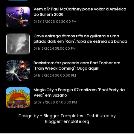
Vem aí? Paul McCartney pode voltar à América
do Sul em 2026
3/19/2026 02:30:00 PM
Cove entrega ótimos riffs de guitarra e uma
pitada dark em 'Rain', faixa de estreia da banda
1/15/2024 05:00:00 PM
Backstrom faz parceria com Bart Topher em
'Train Wreck Coming'; Ouça aqui!!
1/15/2024 06:00:00 PM
Magic City e Energia 97 realizam "Pool Party da
Véia" em Suzano
3/19/2026 04:00:00 PM
Design by -
Blogger Templates
| Distributed by
BloggerTemplate.org