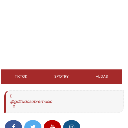
TIKTOK
SPOTIFY
+LIDAS
@gdltudosobremusic