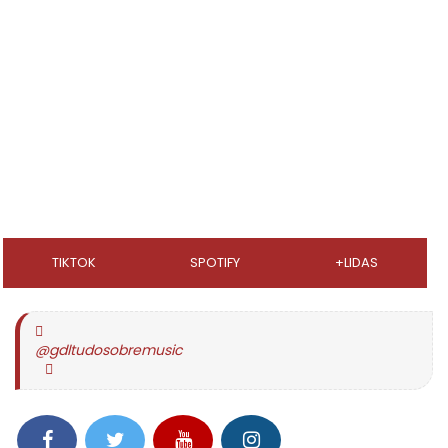
TIKTOK
SPOTIFY
+LIDAS
@gdltudosobremusic