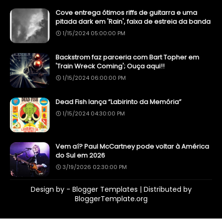
Cove entrega ótimos riffs de guitarra e uma
pitada dark em 'Rain', faixa de estreia da banda
1/15/2024 05:00:00 PM
Backstrom faz parceria com Bart Topher em
'Train Wreck Coming'; Ouça aqui!!
1/15/2024 06:00:00 PM
Dead Fish lança “Labirinto da Memória”
1/15/2024 04:30:00 PM
Vem aí? Paul McCartney pode voltar à América
do Sul em 2026
3/19/2026 02:30:00 PM
Design by -
Blogger Templates
| Distributed by
BloggerTemplate.org