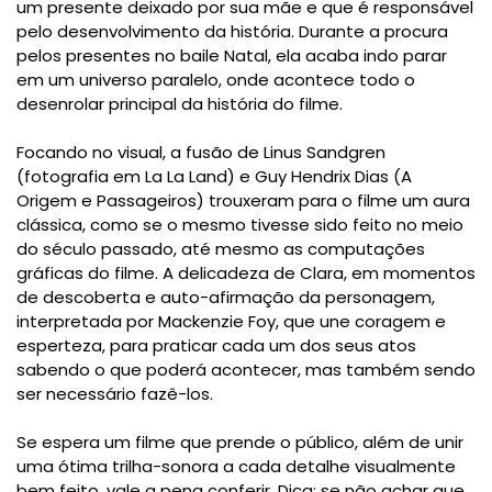
um presente deixado por sua mãe e que é responsável
pelo desenvolvimento da história. Durante a procura
pelos presentes no baile Natal, ela acaba indo parar
em um universo paralelo, onde acontece todo o
desenrolar principal da história do filme.
Focando no visual, a fusão de Linus Sandgren
(fotografia em La La Land) e Guy Hendrix Dias (A
Origem e Passageiros) trouxeram para o filme um aura
clássica, como se o mesmo tivesse sido feito no meio
do século passado, até mesmo as computações
gráficas do filme. A delicadeza de Clara, em
momentos
de descoberta e auto-afirmação da personagem,
interpretada por Mackenzie Foy, que une coragem e
esperteza, para praticar cada um dos seus atos
sabendo o que poderá acontecer, mas também sendo
ser necessário fazê-los.
Se espera um filme que prende o público, além de unir
uma ótima trilha-sonora a cada detalhe visualmente
bem feito, vale a pena conferir. Dica: se não achar que