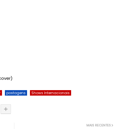
over)
r
postagens
Shows Internacionais
MAIS RECENTES