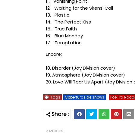
11.
Vanishing Point
12.
Waiting for the Sirens' Call
13.
Plastic
14.
The Perfect Kiss
15.
True Faith
16.
Blue Monday
17.
Temptation
Encore:
18.
Disorder
(
Joy Division
cover)
19.
Atmosphere
(
Joy Division
cover)
20.
Love Will Tear Us Apart
(
Joy Division
c
Tags
Coberturas de shows
Põe Pra Roda
ANTIGOS