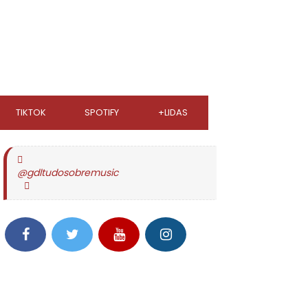
TIKTOK
SPOTIFY
+LIDAS
@gdltudosobremusic