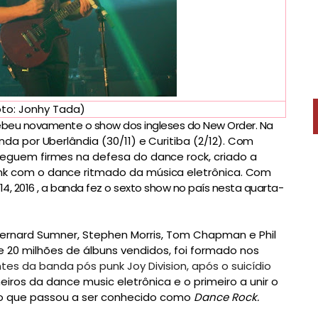
oto: Jonhy Tada)
ebeu novamente o show dos ingleses do New Order. N
a
nda por Uberlândia (30/11) e Curitiba (2/12).
Com
seguem firmes na defesa do dance rock, criado a
nk com o dance ritmado da música eletrônica.
Com
014, 2016 , a banda fez o sexto show no país nesta qu
arta-
Bernard Sumner, Stephen Morris, Tom Chapman e Phil
20 milhões de álbuns vendidos, foi formado nos
 da banda pós punk Joy Division, após o suicídio
iros da dance music eletrônica e o primeiro a unir o
ero que passou a ser conhecido como
Dance Rock.